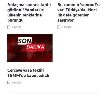
Anlaşma sonrası tarihi
Bu caminin 'sunroof'u
görüntü! Yapılar üç
var! Türkiye'de ikinci...
ülkenin renklerine
İlk defa görenler
büründü
şaşırıyor
Kaydet
Kaydet
Çerçeve yasa teklifi
TBMM'de kabul edildi
Kaydet