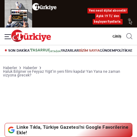
Yeni nesil dijital abonelik!
Aylık 19 TL’ den
başlayan fiyatlarla.
GİRİŞ
SON DAKİKA
YAZARLAR
BİZİM SAYFA
GÜNDEM
POLİTİKA
EK
Haberler
Haberler
Haluk Bilginer ve Feyyaz Yiğit'in yeni filmi kapıda! Yan Yana ne zaman
vizyona girecek?
Linke Tıkla, Türkiye Gazetesi'ni Google Favorilerine
Ekle!