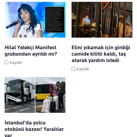
Hilal Yelekçi Manifest
Elini yıkamak için girdiği
grubundan ayrıldı mı?
camide kilitli kaldı, taş
atarak yardım istedi
Kaydet
Kaydet
İstanbul'da yolcu
otobüsü kazası! Yaralılar
var