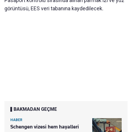
Pasaport kontrolü sırasında alınan parmak izi ve yüz
görüntüsü, EES veri tabanına kaydedilecek.
BAKMADAN GEÇME
HABER
Schengen vizesi hem hayalleri