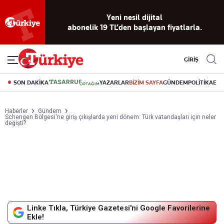
Reklamsız
56 yıllık
Akıllı haber
Eski gazeteleri
Yazarlarla
okuma
dijital arşiv
asistanı
indirme
canlı soru
deneyimi
cevap
GİRİŞ
SON DAKİKA
YAZARLAR
BİZİM SAYFA
GÜNDEM
POLİTİKA
EK
Haberler
Gündem
Schengen Bölgesi'ne giriş çıkışlarda yeni dönem: Türk vatandaşları için neler
değişti?
Linke Tıkla, Türkiye Gazetesi'ni Google Favorilerine
Ekle!