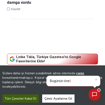
damga vurdu
Kaydet
Linke Tıkla, Türkiye Gazetesi'ni Google
Favorilerine Ekle!
GÜNDEM
Sizlere daha iyi hizmet sunabilmek adına sitemizde
çerez
×
Bugünün öne çıkan manşetleri
konumlandırmaktayız. Kişisel verileriniz, KVKK ve GDPR kapsamında
ve gelişmeleri neler
5 ilde hissedildi! Gaziantep
toplanıp işlenir. Detaylı bilgi almak için
Aydınlatma Metnimizi
📰
Son 30 güne ait haberleri, spor gelişmelerini veya yazar yazılarını sorgulayabilirsiniz.
inceleyebilirsiniz.
depremi sonrası korkutan uyarı!
Osman Bektaş tehlikenin
Tüm Çerezleri Kabul Et
Çerez Ayarlarına Git