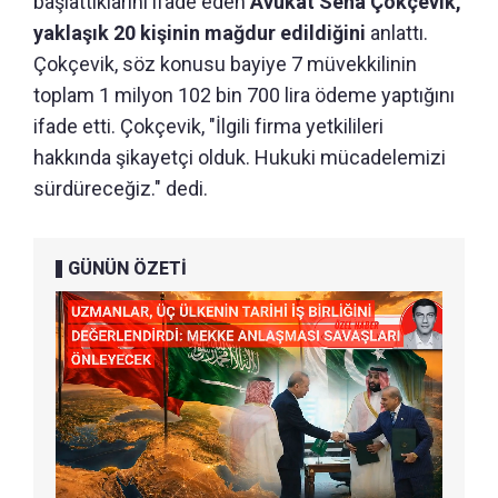
başlattıklarını ifade eden
Avukat Sena Çokçevik,
yaklaşık 20 kişinin mağdur edildiğini
anlattı.
Çokçevik, söz konusu bayiye 7 müvekkilinin
toplam 1 milyon 102 bin 700 lira ödeme yaptığını
ifade etti. Çokçevik, "İlgili firma yetkilileri
hakkında şikayetçi olduk. Hukuki mücadelemizi
sürdüreceğiz." dedi.
GÜNÜN ÖZETİ