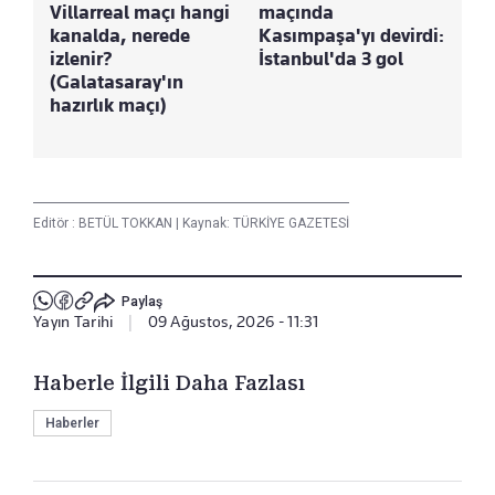
Villarreal maçı hangi
maçında
Tre
kanalda, nerede
Kasımpaşa'yı devirdi:
Ke
izlenir?
İstanbul'da 3 gol
Bu
(Galatasaray'ın
hazırlık maçı)
Editör :
BETÜL TOKKAN
|
Kaynak: TÜRKİYE GAZETESİ
Paylaş
Yayın Tarihi
|
09 Ağustos, 2026 - 11:31
Haberle İlgili Daha Fazlası
Haberler