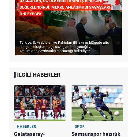
İLGİLİ HABERLER
HABERLER
SPOR
S
Galatasaray-
Samsunspor hazırlık
Ma