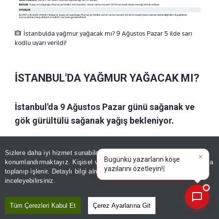
İstanbulda yağmur yağacak mı? 9 Ağustos Pazar 5 ilde sarı
kodlu uyarı verildi!
İSTANBUL'DA YAĞMUR YAĞACAK MI?
İstanbul'da 9 Ağustos Pazar günü sağanak ve
gök gürültülü sağanak yağış bekleniyor.
Gün içerisinde bulutlanmanın artmasıyla birlikte
Sizlere daha iyi hizmet sunabilmek adına sitemizde
çerez
bazı bölgelerde kısa süreli sağanak geçişleri
konumlandırmaktayız. Kişisel verileriniz, KVKK ve GDPR kapsamında
×
Bugünkü yazarların köşe ya
|
yaşanabilecek.
toplanıp işlenir. Detaylı bilgi almak için
Aydınlatma Metnimizi
📰
Son 30 güne ait haberleri, spor gelişmelerini veya yazar yazılarını sorgulayabilirsiniz.
inceleyebilirsiniz.
İstanbul'da yağışın yanı sıra kuvvetli rüzgar da
Tüm Çerezleri Kabul Et
Çerez Ayarlarına Git
gündemde. Poyrazın zaman zaman kuvvetli