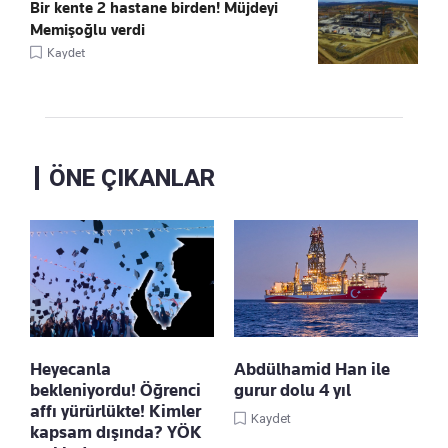
Bir kente 2 hastane birden! Müjdeyi
Memişoğlu verdi
Kaydet
ÖNE ÇIKANLAR
Heyecanla
Abdülhamid Han ile
bekleniyordu! Öğrenci
gurur dolu 4 yıl
affı yürürlükte! Kimler
Kaydet
kapsam dışında? YÖK