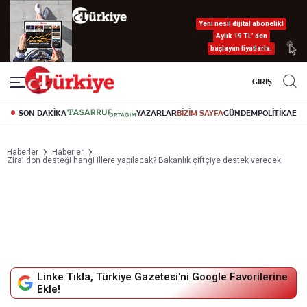
Yeni nesil dijital abonelik!
Aylık 19 TL’ den
başlayan fiyatlarla.
GİRİŞ
SON DAKİKA
YAZARLAR
BİZİM SAYFA
GÜNDEM
POLİTİKA
EK
Haberler
Haberler
Zirai don desteği hangi illere yapılacak? Bakanlık çiftçiye destek verecek
Linke Tıkla, Türkiye Gazetesi'ni Google Favorilerine
Ekle!