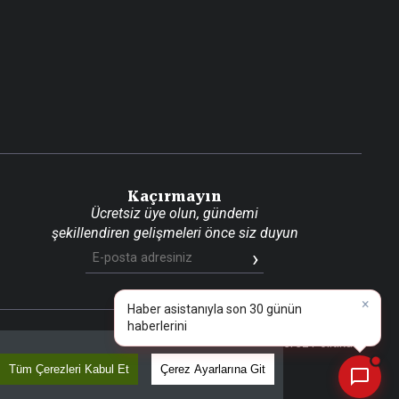
Kaçırmayın
Ücretsiz üye olun, gündemi
şekillendiren gelişmeleri önce siz duyun
×
Haber asistan
📰
Son 30 güne ait haberleri, spor gelişmelerini veya yazar yazılarını sorgulayabilirsiniz.
aritası
RSS
KVKK Aydınlatma Metni
Gizlilik Politikası
Çerez Politikası
Tüm Çerezleri Kabul Et
Çerez Ayarlarına Git