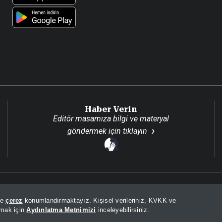
Haber Verin
Editör masamıza bilgi ve materyal
göndermek için
tıklayın
Son Dakika
Site H
de
çerez
konumlandırmaktayız. Kişisel verileriniz, KVKK ve
lmak için
Aydınlatma Metnimizi
inceleyebilirsiniz.