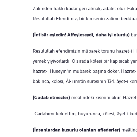
Zalimden hakkı kadar geri almak, adalet olur. Fakat
Resulullah Efendimiz, bir kimsenin zalime beddua 
(İntisâr eyledin! Affeyleseydi, daha iyi olurdu)
buy
Resulullah efendimizin mübarek torunu hazret-i Hüs
yemek yiyiyorlardı. O sırada kölesi bir kap sıcak ye
hazret-i Hüseyin'in mübarek başına döker. Hazret-i
bakınca, kölesi, Âl-i imrân suresinin 134. âyet-i ke
(Gadab etmezler)
meâlindeki kısmını okur. Hazret
-Gadabımı terk ettim, buyurunca, kölesi, âyet-i ke
(İnsanlardan kusurlu olanları affederler)
meâlind