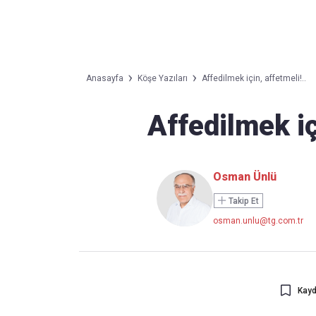
Takip Edin
Favori mecralarınızda haber akışımıza ulaşın
Anasayfa
Köşe Yazıları
Affedilmek için, affetmeli!..
Affedilmek iç
Osman Ünlü
Takip Et
osman.unlu@tg.com.tr
Kayd