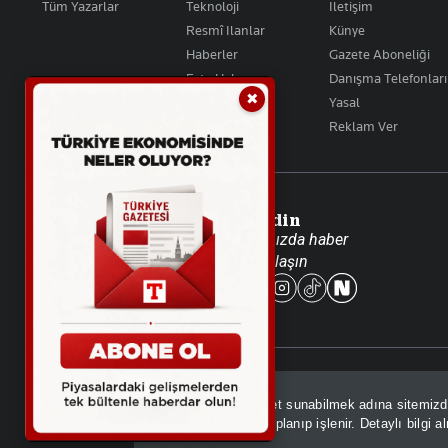
Tüm Yazarlar
Teknoloji
İletişim
Resmî Ilanlar
Künye
Haberler
Gazete Aboneliği
Foto Haber
Danışma Telefonları
✖
Video Galeri
Yasal
Reklam Ver
Takip Edin
Favori mecralarınızda haber
akışımıza ulaşın
© 2026 İhlas Medya Grubu. Tüm Hakları Saklıdır
Sizlere daha iyi hizmet sunabilmek adına sitemiz
GDPR kapsamında toplanıp işlenir. Detaylı bilgi a