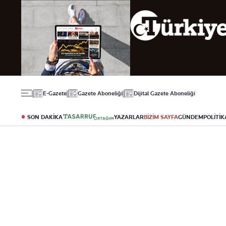
Gündem
Ekonomi
Spor
Politika
Borsa
Futbol
Eğitim
Altın
Puan Durumu
Döviz
Fikstür
Hisse Senedi
Şampiyonlar Ligi
Kripto Para
Avrupa Ligi
Emlak
Basketbol
E-Gazete
Gazete Aboneliği
Dijital Gazete Aboneliği
T-Otomobil
Turizm
SON DAKİKA
YAZARLAR
BİZİM SAYFA
GÜNDEM
POLİTİK
Yazarlar
Diğer Kategoriler
Kurumsal
Bugünün Yazarları
Magazin
Hakkımızda
Tüm Yazarlar
Teknoloji
İletişim
Resmî Ilanlar
Künye
Haberler
Gazete Aboneliği
Foto Haber
Danışma Telefonla
Video Galeri
Yasal
Reklam Ver