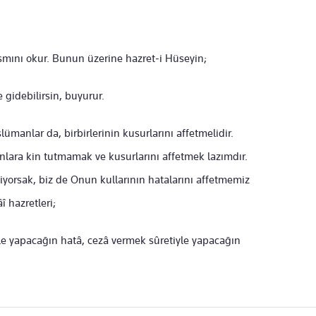
mını okur. Bunun üzerine hazret-i Hüseyin;
e gidebilirsin, buyurur.
lümanlar da, birbirlerinin kusurlarını affetmelidir.
lara kin tutmamak ve kusurlarını affetmek lazımdır.
iyorsak, biz de Onun kullarının hatalarını affetmemiz
î hazretleri;
le yapacağın hatâ, cezâ vermek sûretiyle yapacağın