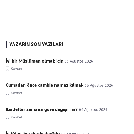
Kaçırmayın
Ücretsiz üye olun, gündemi şekillendiren gelişmeleri önce siz duyun
YAZARIN SON YAZILARI
İyi bir Müslüman olmak için
06 Ağustos 2026
Kaydet
Cumadan önce camide namaz kılmak
05 Ağustos 2026
Kaydet
İbadetler zamana göre değişir mi?
04 Ağustos 2026
Kaydet
İstiğfar, her derde devâdır