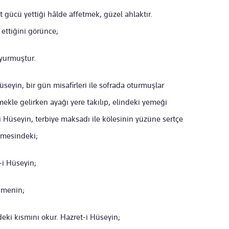
 gücü yettiği hâlde affetmek, güzel ahlaktır.
ettiğini görünce;
urmuştur.
eyin, bir gün misafirleri ile sofrada oturmuşlar
mekle gelirken ayağı yere takılıp, elindeki yemeği
 Hüseyin, terbiye maksadı ile kölesinin yüzüne sertçe
rimesindeki;
-i Hüseyin;
rimenin;
eki kısmını okur. Hazret-i Hüseyin;