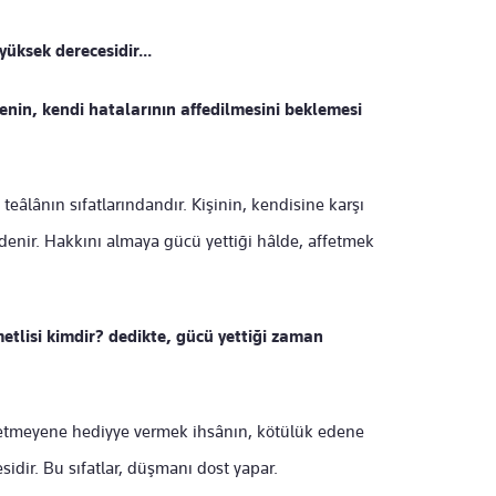
üksek derecesidir...
enin, kendi hatalarının affedilmesini beklemesi
eâlânın sıfatlarındandır. Kişinin, kendisine karşı
denir. Hakkını almaya gücü yettiği hâlde, affetmek
etlisi kimdir? dedikte, gücü yettiği zaman
 etmeyene hediyye vermek ihsânın, kötülük edene
dir. Bu sıfatlar, düşmanı dost yapar.