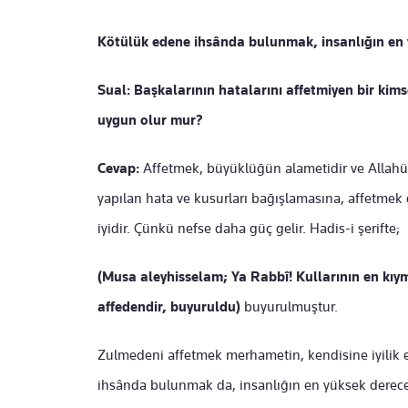
Kötülük edene ihsânda bulunmak, insanlığın en y
Sual: Başkalarının hatalarını affetmiyen bir kims
uygun olur mur?
Cevap:
Affetmek, büyüklüğün alametidir ve Allahü t
yapılan hata ve kusurları bağışlamasına, affetmek 
iyidir. Çünkü nefse daha güç gelir. Hadis-i şerifte;
(Musa aleyhisselam; Ya Rabbî! Kullarının en kıym
affedendir, buyuruldu)
buyurulmuştur.
Zulmedeni affetmek merhametin, kendisine iyilik
ihsânda bulunmak da, insanlığın en yüksek derecesi