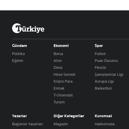
Gündem
Ekonomi
Spor
Politika
Borsa
Futbol
Eğitim
Altın
Puan Durumu
Döviz
Fikstür
Hisse Senedi
Şampiyonlar Ligi
Kripto Para
Avrupa Ligi
Emlak
Basketbol
T-Otomobil
Turizm
Yazarlar
Diğer Kategoriler
Kurumsal
Bugünün Yazarları
Magazin
Hakkımızda