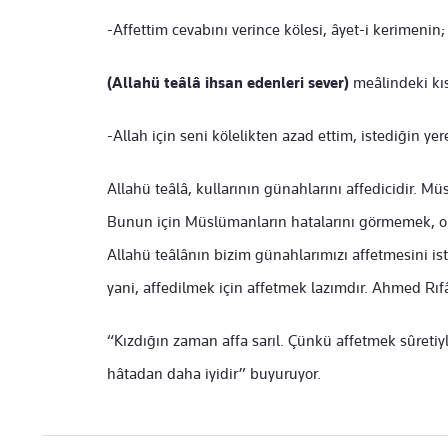
-Affettim cevabını verince kölesi, âyet-i kerimenin;
(Allahü teâlâ ihsan edenleri sever)
meâlindeki kıs
-Allah için seni kölelikten azad ettim, istediğin yer
Allahü teâlâ, kullarının günahlarını affedicidir. Müs
Bunun için Müslümanların hatalarını görmemek, on
Allahü teâlânın bizim günahlarımızı affetmesini ist
yani, affedilmek için affetmek lazımdır. Ahmed Rıfâ
“Kızdığın zaman affa sarıl. Çünkü affetmek sûretiy
hâtadan daha iyidir” buyuruyor.