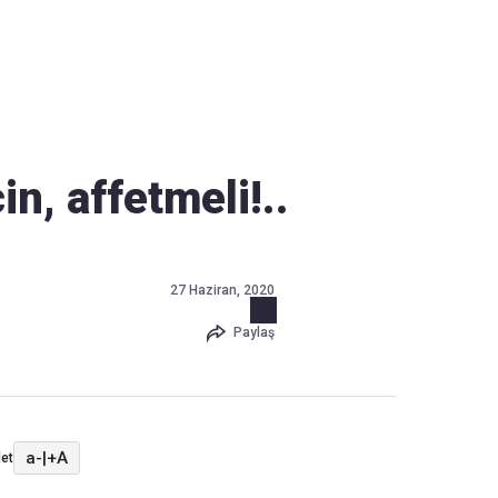
Haber Verin
Editör masamıza bilgi ve materyal göndermek için
tıklayın
in, affetmeli!..
27 Haziran, 2020
Paylaş
a-
|
+A
et