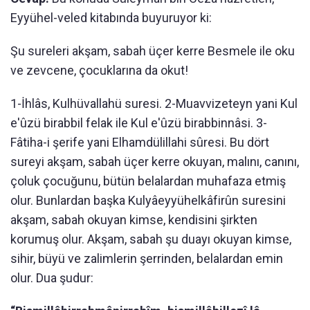
Eyyühel-veled kitabında buyuruyor ki:
Şu sureleri akşam, sabah üçer kerre Besmele ile oku
ve zevcene, çocuklarına da okut!
1-İhlâs, Kulhüvallahü suresi. 2-Muavvizeteyn yani Kul
e'ûzü birabbil felak ile Kul e'ûzü birabbinnâsi. 3-
Fâtiha-i şerife yani Elhamdülillahi sûresi. Bu dört
sureyi akşam, sabah üçer kerre okuyan, malını, canını,
çoluk çocuğunu, bütün belalardan muhafaza etmiş
olur. Bunlardan başka Kulyâeyyühelkâfirûn suresini
akşam, sabah okuyan kimse, kendisini şirkten
korumuş olur. Akşam, sabah şu duayı okuyan kimse,
sihir, büyü ve zalimlerin şerrinden, belalardan emin
olur. Dua şudur: