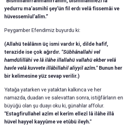
“Bismillâhirrahmânirrahîm, bismillâhillezî lâ
yedurru ma’asmihî şey’ün fil erdı velâ fissemâi ve
hüvessemîul’alîm.”
Peygamber Efendimiz buyurdu ki:
(Allahü teâlânın üç ismi vardır ki, dilde hafif,
terazide ise çok ağırdır.
"Sübhânallahi vel
hamdülillâhi ve lâ ilâhe illallahü vallahü ekber velâ
havle velâ kuvvete illâbillahil aliyyil azîm."
Bunun her
bir kelimesine yüz sevap verilir.)
Yatağa yatarken ve yataktan kalkınca ve her
namazda, duadan ve salevattan sonra, istiğfârların en
büyüğü olan şu duayı oku ki, günahlar affolur.
"Estagfirullahel azîm el kerîm ellezî lâ ilâhe illâ
hüvel hayyel kayyûme ve etûbü ileyh."