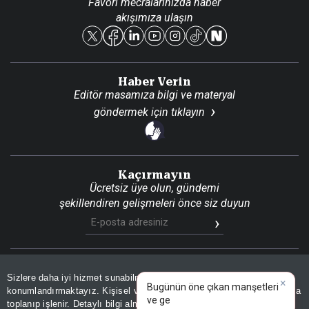
Favori mecralarınızda haber
Yasal
akışımıza ulaşın
Reklam Ver
Haber Verin
Editör masamıza bilgi ve materyal
göndermek için
tıklayın
Kaçırmayın
Ücretsiz üye olun, gündemi
şekillendiren gelişmeleri önce siz duyun
Son Dakika
Site Haritası
RSS
KVKK Aydınlatma Metni
Sizlere daha iyi hizmet sunabilmek adına sitemizde
çerez
×
Gizlilik Politikası
Çerez Politikası
Bugünün öne çıkan manşetleri
konumlandırmaktayız. Kişisel verileriniz, KVKK ve GDPR kapsamında
ve gelişmele
|
toplanıp işlenir. Detaylı bilgi almak için
Aydınlatma Metnimizi
📰
Son 30 güne ait haberleri, spor gelişmelerini veya yazar yazılarını sorgulayabilirsiniz.