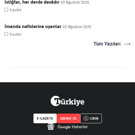
İstiğfar, her derde devâdır
03 Ağustos 2026
Kaydet
İmanda nefislerine uyanlar
02 Ağustos 2026
Kaydet
Tüm Yazıları
E-GAZETE
ABONE OL
GİRİŞ