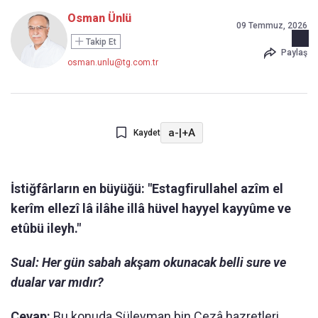
Osman Ünlü
09 Temmuz, 2026
Takip Et
Paylaş
osman.unlu@tg.com.tr
a-
|
+A
Kaydet
İstiğfârların en büyüğü: "Estagfirullahel azîm el
kerîm ellezî lâ ilâhe illâ hüvel hayyel kayyûme ve
etûbü ileyh."
Sual: Her gün sabah akşam okunacak belli sure ve
dualar var mıdır?
Cevap:
Bu konuda Süleyman bin Cezâ hazretleri,