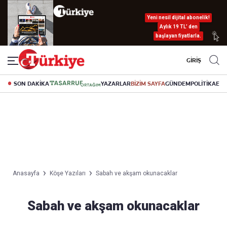
Yeni nesil dijital abonelik!
Aylık 19 TL’ den
başlayan fiyatlarla.
GİRİŞ
SON DAKİKA
YAZARLAR
BİZİM SAYFA
GÜNDEM
POLİTİKA
EK
Anasayfa
Köşe Yazıları
Sabah ve akşam okunacaklar
Sabah ve akşam okunacaklar