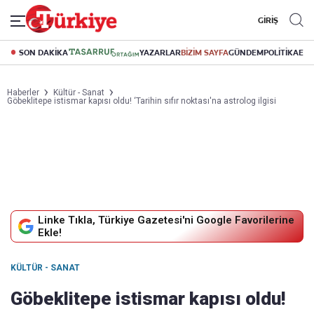
GİRİŞ
SON DAKİKA
YAZARLAR
BİZİM SAYFA
GÜNDEM
POLİTİKA
EK
Haberler
Kültür - Sanat
Göbeklitepe istismar kapısı oldu! ‘Tarihin sıfır noktası'na astrolog ilgisi
Linke Tıkla, Türkiye Gazetesi'ni Google Favorilerine
Ekle!
KÜLTÜR - SANAT
Göbeklitepe istismar kapısı oldu!