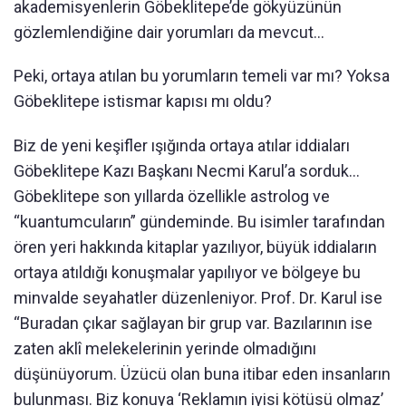
akademisyenlerin Göbeklitepe’de gökyüzünün
gözlemlendiğine dair yorumları da mevcut…
Peki, ortaya atılan bu yorumların temeli var mı? Yoksa
Göbeklitepe istismar kapısı mı oldu?
Biz de yeni keşifler ışığında ortaya atılar iddiaları
Göbeklitepe Kazı Başkanı Necmi Karul’a sorduk...
Göbeklitepe son yıllarda özellikle astrolog ve
“kuantumcuların” gündeminde. Bu isimler tarafından
ören yeri hakkında kitaplar yazılıyor, büyük iddiaların
ortaya atıldığı konuşmalar yapılıyor ve bölgeye bu
minvalde seyahatler düzenleniyor. Prof. Dr. Karul ise
“Buradan çıkar sağlayan bir grup var. Bazılarının ise
zaten aklî melekelerinin yerinde olmadığını
düşünüyorum. Üzücü olan buna itibar eden insanların
bulunması. Biz konuya ‘Reklamın iyisi kötüsü olmaz’