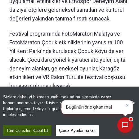
uygulamalı etkinlikler ve Etnospor Deneyim Alanı
da ziyaretçilere geleneksel sanatları ve kültürel
değerleri yakından tanıma fırsatı sunacak.
Festival programında FotoMaraton Malatya ve
FotoMaraton Çocuk etkinliklerinin yanı sıra 100.
Yıl Kent Parkı'nda kurulacak Çocuk Köyü de yer
alacak. Çocuklara yönelik yaratıcı atölyeler, dijital
deneyim alanları, geleneksel oyunlar, Karagöz
etkinlikleri ve VR Balon Turu ile festival coşkusu
her yaş grubuna ulaşacak.
Sizlere daha iyi hizmet sunabilmek adına sitemizde
çerez
×
Malatya Kültür Yolu Festivali, 8-16 Ağustos
Bugünün öne çıkan manşetleri
konumlandırmaktayız. Kişisel verileriniz, KVKK ve GDPR kapsamında
ve gelişmeleri neler?
tarihleri arasında konserlerden tiyatro ve
toplanıp işlenir. Detaylı bilgi almak için
Aydınlatma Metnimizi
📰
Son 30 güne ait haberleri, spor gelişmelerini veya yazar yazılarını sorgulayabilirsiniz.
inceleyebilirsiniz.
söyleşilere, sergilerden geleneksel sanat
atölyelerine, çocuk etkinliklerinden gastronomi
Tüm Çerezleri Kabul Et
Çerez Ayarlarına Git
programlarına uzanan zengin içeriğiyle kültür ve