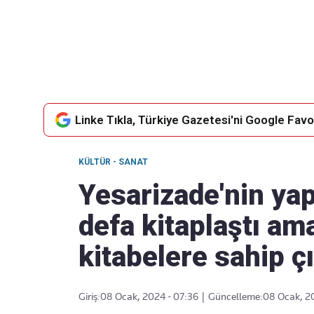
Takip Edin
Favori mecralarınızda haber
akışımıza ulaşın
Linke Tıkla, Türkiye Gazetesi'ni Google Favor
KÜLTÜR - SANAT
Yesarizade'nin yapı
defa kitaplaştı ama
kitabelere sahip 
Giriş:
08 Ocak, 2024 - 07:36
|
Güncelleme:
08 Ocak, 2