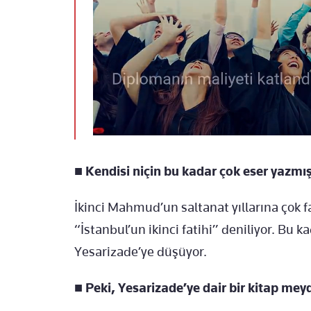
■
Kendisi niçin bu kadar çok eser yazmı
İkinci Mahmud’un saltanat yıllarına çok fa
“İstanbul’un ikinci fatihi” deniliyor. Bu 
Yesarizade’ye düşüyor.
■
Peki, Yesarizade’ye dair bir kitap meyd