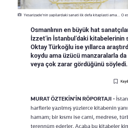
Yesarizade'nin yapilardaki sanati ilk defa kitaplasti ama... O e
Osmanlının en büyük hat sanatçıl
İzzet’in İstanbul’daki kitabelerinin
Oktay Türkoğlu ise yıllarca araştırd
koydu ama üzücü manzaralarla da ka
veya çok zarar gördüğünü söyledi.
Kayd
MURAT ÖZTEKİN'İN RÖPORTAJI -
İstan
harflerle yazılmış yüzlerce kitabenin yan
hamam; bir kısmı ise cami, medrese, tür
terennüm ederler. Acaba bu kitabeler kim