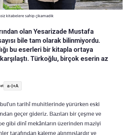
ssiz kitabelere sahip çikamadik
arından olan Yesarizade Mustafa
 sayısı bile tam olarak bilinmiyordu.
ığı bu eserleri bir kitapla ortaya
rşılaştı. Türkoğlu, birçok eserin az
a-
|
+A
et
bul’un tarihî muhitlerinde yürürken eski
ından geçer gideriz. Bazıları bir çeşme ve
be gibi dinî mekânların üzerinden maziyi
ler tarafından kaleme alınmışlardır ve