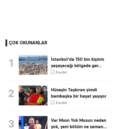
Kaçırmayın
Ücretsiz üye olun, gündemi
şekillendiren gelişmeleri önce siz duyun
ÇOK OKUNANLAR
İstanbul'da 150 bin kişinin
1
yaşayacağı bölgede ger...
Kaydet
Hüseyin Taşkıran şimdi
2
bambaşka bir hayat yaşıyor
Kaydet
Var Mısın Yok Musun neden
3
yok, yeni bölüm ne zaman...