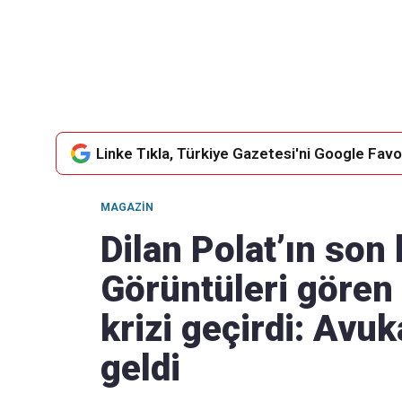
Takip Edin
Favori mecralarınızda haber akışımıza ulaşın
Linke Tıkla, Türkiye Gazetesi'ni Google Favor
MAGAZIN
Dilan Polat’ın son h
Görüntüleri gören 
krizi geçirdi: Avu
geldi