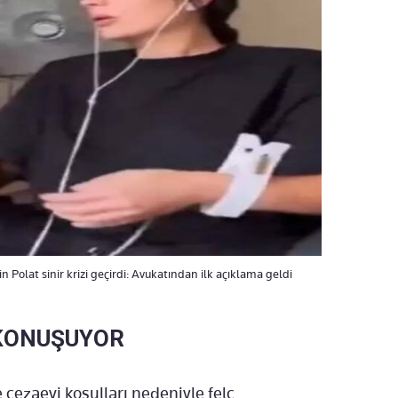
in Polat sinir krizi geçirdi: Avukatından ilk açıklama geldi
 KONUŞUYOR
ve cezaevi koşulları nedeniyle felç