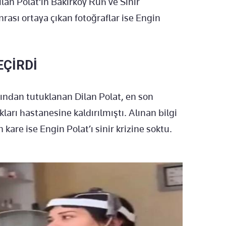
ilan Polat'ın Bakırköy Ruh ve Sinir
rası ortaya çıkan fotoğraflar ise Engin
EÇİRDİ
ından tutuklanan Dilan Polat, en son
ları hastanesine kaldırılmıştı. Alınan bilgi
re ise Engin Polat’ı sinir krizine soktu.