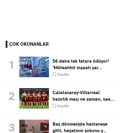
Kaçırmayın
Ücretsiz üye olun, gündemi şekillendiren gelişmeleri önce siz duyun
ÇOK OKUNANLAR
56 daire tek fatura ödüyor!
1
‘Müteahhit inşaatı yar...
Kaydet
Galatasaray-Villarreal
2
hazırlık maçı ne zaman, saa...
Kaydet
Baş dönmesiyle hastaneye
3
gitti, hayatının şokunu y...