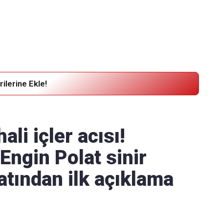
Haber Verin
Editör masamıza bilgi ve materyal göndermek için
tıklayın
ilerine Ekle!
ali içler acısı!
Engin Polat sinir
katından ilk açıklama