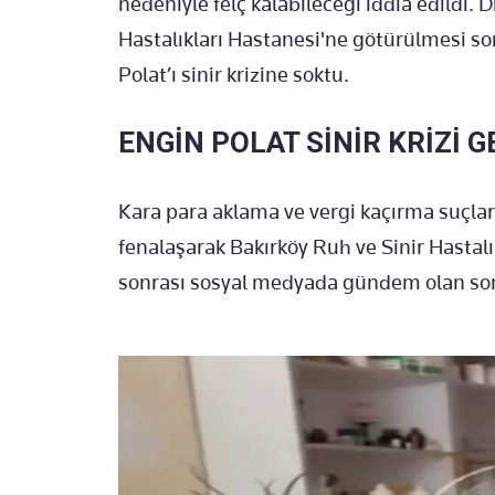
nedeniyle felç kalabileceği iddia edildi. D
Hastalıkları Hastanesi'ne götürülmesi son
Polat’ı sinir krizine soktu.
ENGİN POLAT SİNİR KRİZİ G
Kara para aklama ve vergi kaçırma suçlar
fenalaşarak Bakırköy Ruh ve Sinir Hastalık
sonrası sosyal medyada gündem olan son ka