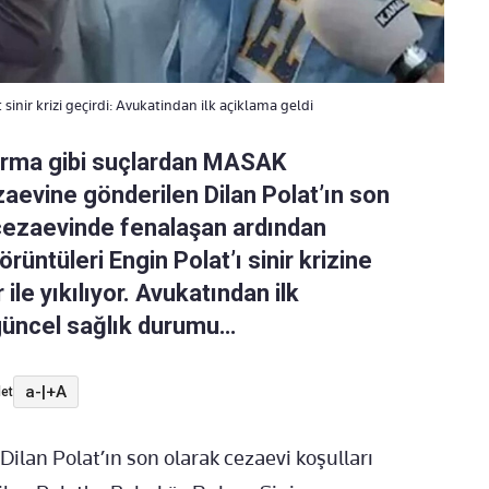
 sinir krizi geçirdi: Avukatindan ilk açiklama geldi
urma gibi suçlardan MASAK
aevine gönderilen Dilan Polat’ın son
ı cezaevinde fenalaşan ardından
rüntüleri Engin Polat’ı sinir krizine
le yıkılıyor. Avukatından ilk
n güncel sağlık durumu…
a-
|
+A
et
ilan Polat’ın son olarak cezaevi koşulları