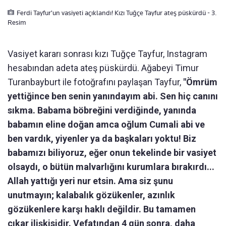
Ferdi Tayfur'un vasiyeti açıklandı! Kızı Tuğçe Tayfur ateş püskürdü - 3.
Resim
Vasiyet kararı sonrası kızı Tuğçe Tayfur, Instagram
hesabından adeta ateş püskürdü. Ağabeyi Timur
Turanbayburt ile fotoğrafını paylaşan Tayfur,
"Ömrüm
yettiğince ben senin yanındayım abi. Sen hiç canını
sıkma. Babama böbreğini verdiğinde, yanında
babamın eline doğan amca oğlum Cumali abi ve
ben vardık, yiyenler ya da başkaları yoktu! Biz
babamızı biliyoruz, eğer onun tekelinde bir vasiyet
olsaydı, o bütün malvarlığını kurumlara bırakırdı...
Allah yattığı yeri nur etsin. Ama siz şunu
unutmayın; kalabalık gözükenler, azınlık
gözükenlere karşı haklı değildir. Bu tamamen
çıkar ilişkisidir. Vefatından 4 gün sonra, daha