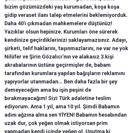
bizim gözümüzdeki yaş kurumadan, koşa koşa
gidip veraset ilanı talep etmelerini beklemiyorduk.
Daha 40'ı çıkmadan mahkemelere düştünüz!
Yazıklar olsun hepinize. Kurumları öne sürerek
kendinize geçirdiklerinizi saklayamazsınız. Adayı,
şirketi, telif haklarını, taşınmazlarını, ne var ne yok
Nilüfer ve Şirin Gözalıcı’nın ve alakasız 3.kişi
akrabalarının üstüne geçirmişler de, babam
tarafından kurumlara yapılan bağışların reklamını
yapıyorlar utanmadan... Ben daha fazla bir şey
demeyeceğim ama bu işin peşini de
bırakmayacağım! Sizi Türk adaletine teslim
ediyorum. Ama 1 yıl, ama 10 yıl. Şimdi Babamın
adını ağzına alma sen YİYEN! Babamın hesabından
uzak dur, çok yeğen olmak istiyorsan prim
yapmadan kendi içinde yeğen ol. Unutma ki