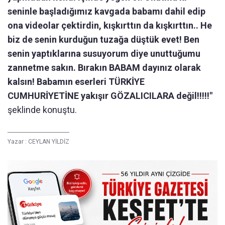
seninle başladığımız kavgada babamı dahil edip
ona videolar çektirdin, kışkırttın da kışkırttın.. He
biz de senin kurduğun tuzağa düştük evet! Ben
senin yaptıklarına susuyorum diye unuttuğumu
zannetme sakın. Bırakın BABAM dayınız olarak
kalsın! Babamın eserleri TÜRKİYE
CUMHURİYETİNE yakışır GÖZALICILARA değil!!!!!"
şeklinde konuştu.
Yazar :
CEYLAN YİLDİZ