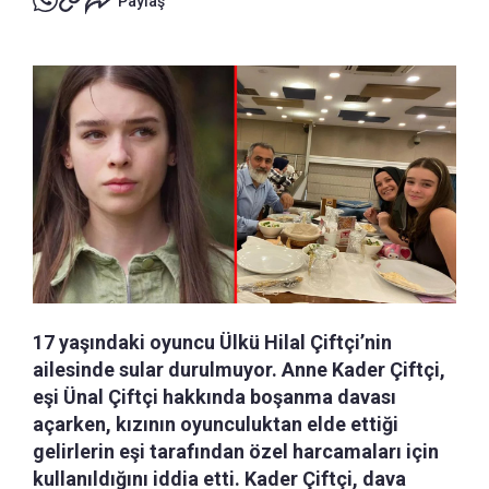
Paylaş
17 yaşındaki oyuncu Ülkü Hilal Çiftçi’nin
ailesinde sular durulmuyor. Anne Kader Çiftçi,
eşi Ünal Çiftçi hakkında boşanma davası
açarken, kızının oyunculuktan elde ettiği
gelirlerin eşi tarafından özel harcamaları için
kullanıldığını iddia etti. Kader Çiftçi, dava