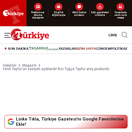
Reklamsız
56 yıllık
Akıllı haber
Eski gazeteleri
Yazarlarla
okuma
dijital arşiv
asistanı
indirme
canlı soru
deneyimi
cevap
GİRİŞ
SON DAKİKA
YAZARLAR
BİZİM SAYFA
GÜNDEM
POLİTİKA
EK
Haberler
Magazin
Ferdi Tayfur'un vasiyeti açıklandı! Kızı Tuğçe Tayfur ateş püskürdü
Linke Tıkla, Türkiye Gazetesi'ni Google Favorilerine
Ekle!