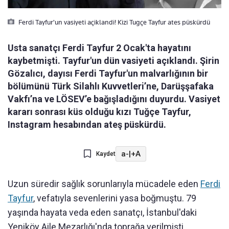
Ferdi Tayfur'un vasiyeti açiklandi! Kizi Tugçe Tayfur ates püskürdü
Usta sanatçı Ferdi Tayfur 2 Ocak'ta hayatını
kaybetmişti. Tayfur'un dün vasiyeti açıklandı. Şirin
Gözalıcı, dayısı Ferdi Tayfur'un malvarlığının bir
bölümünü Türk Silahlı Kuvvetleri’ne, Darüşşafaka
Vakfı’na ve LÖSEV’e bağışladığını duyurdu. Vasiyet
kararı sonrası küs olduğu kızı Tuğçe Tayfur,
Instagram hesabından ateş püskürdü.
a-
|
+A
Kaydet
Uzun süredir sağlık sorunlarıyla mücadele eden
Ferdi
Tayfur
, vefatıyla sevenlerini yasa boğmuştu. 79
yaşında hayata veda eden sanatçı, İstanbul'daki
Yeniköy Aile Mezarlığı'nda toprağa verilmişti.