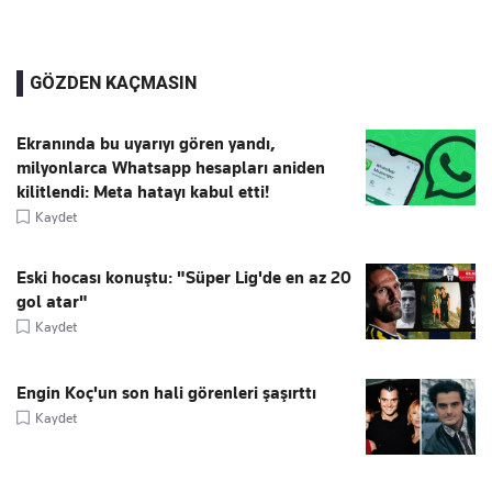
GÖZDEN KAÇMASIN
Ekranında bu uyarıyı gören yandı,
milyonlarca Whatsapp hesapları aniden
kilitlendi: Meta hatayı kabul etti!
Kaydet
Eski hocası konuştu: "Süper Lig'de en az 20
gol atar"
Kaydet
Engin Koç'un son hali görenleri şaşırttı
Kaydet