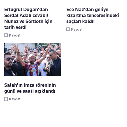
Ertuğrul Doğan'dan
Ece Naz'dan geriye
Serdal Adalı cevabı!
kızartma tenceresindeki
Nunez ve Sörtloth için
saçları kaldı!
tarih verdi
Kaydet
Kaydet
Salah'ın imza töreninin
günü ve saati açıklandı
Kaydet