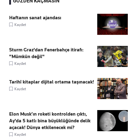
GÖZDEN KAÇMASIN
Haftanın sanat ajandası
Kaydet
Sturm Graz'dan Fenerbahçe itirafı:
"Mümkün değil"
Kaydet
Tarihî kitaplar dijital ortama taşınacak!
Kaydet
Elon Musk’ın roketi kontrolden çıktı,
Ay'da 5 katlı bina büyüklüğünde delik
açacak! Dünya etkilenecek mi?
Kaydet