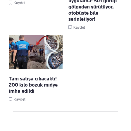
uygulama: Sizi görüp
Kaydet
gölgeden yürütüyor,
otobüste bile
serinletiyor!
Kaydet
Tam satışa çıkacaktı!
200 kilo bozuk midye
imha edildi
Kaydet