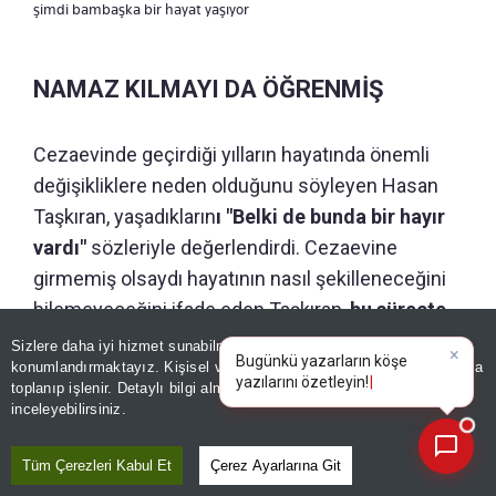
şimdi bambaşka bir hayat yaşıyor
NAMAZ KILMAYI DA ÖĞRENMİŞ
Cezaevinde geçirdiği yılların hayatında önemli
değişikliklere neden olduğunu söyleyen Hasan
Taşkıran, yaşadıkların
ı "Belki de bunda bir hayır
vardı"
sözleriyle değerlendirdi. Cezaevine
girmemiş olsaydı hayatının nasıl şekilleneceğini
bilemeyeceğini ifade eden Taşkıran,
bu süreçte
namaz kılmayı, abdest almayı öğrendiğini
Sizlere daha iyi hizmet sunabilmek adına sitemizde
çerez
konumlandırmaktayız. Kişisel verileriniz, KVKK ve GDPR kapsamında
belirterek
, "Bunları daha önce bilmiyordum.
×
Bugünkü yaza
|
toplanıp işlenir. Detaylı bilgi almak için
Aydınlatma Metnimizi
📰
Belki de cezaevine girmemin benim için böyle
Son 30 güne ait haberleri, spor gelişmelerini veya yazar yazılarını sorgulayabilirsiniz.
inceleyebilirsiniz.
bir hayrı oldu"
dedi.
Tüm Çerezleri Kabul Et
Çerez Ayarlarına Git