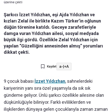
üzerine çekti
Şarkıcı İzzet Yıldızhan, eşi Ajda Yıldızhan ve
kızları Zelal ile birlikte Kazım Türker’in oğlunun
düğün törenine katıldı. Geceye zarafetleriyle
damga vuran Yıldızhan ailesi, sosyal medyada
büyük ilgi gördü. Özellikle Zelal Yıldızhan için
yapılan “Güzelliğini annesinden almış” yorumları
dikkat çekti.
a-
|
+A
Kaydet
9 çocuk babası
İzzet Yıldızhan
, sahnelerdeki
kariyerinin yanı sıra özel yaşamıyla da sık sık
gündeme geliyor. Ünlü şarkıcı özellikle ailesine olan
düşkünlüğüyle biliniyor. Farklı evliliklerden ve
ilişkilerden dünyaya gelen çocuklarıyla zaman zaman