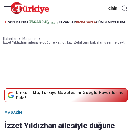
GİRİŞ
SON DAKİKA
YAZARLAR
BİZİM SAYFA
GÜNDEM
POLİTİKA
EK
Haberler
Magazin
İzzet Yıldızhan ailesiyle düğüne katıldı, kızı Zelal tüm bakışları üzerine çekti
Linke Tıkla, Türkiye Gazetesi'ni Google Favorilerine
Ekle!
MAGAZIN
İzzet Yıldızhan ailesiyle düğüne