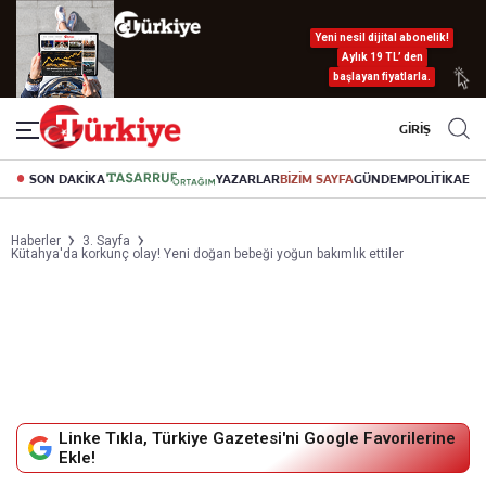
Yeni nesil dijital abonelik!
Aylık 19 TL’ den
başlayan fiyatlarla.
GİRİŞ
SON DAKİKA
YAZARLAR
BİZİM SAYFA
GÜNDEM
POLİTİKA
EK
Haberler
3. Sayfa
Kütahya'da korkunç olay! Yeni doğan bebeği yoğun bakımlık ettiler
Linke Tıkla, Türkiye Gazetesi'ni Google Favorilerine
Ekle!