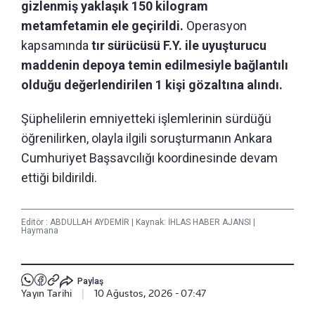
gizlenmiş yaklaşık 150 kilogram
metamfetamin ele geçirildi.
Operasyon
kapsamında
tır sürücüsü F.Y. ile uyuşturucu
maddenin depoya temin edilmesiyle bağlantılı
olduğu değerlendirilen 1 kişi gözaltına alındı.
Şüphelilerin emniyetteki işlemlerinin sürdüğü
öğrenilirken, olayla ilgili soruşturmanın Ankara
Cumhuriyet Başsavcılığı koordinesinde devam
ettiği bildirildi.
Editör :
ABDULLAH AYDEMİR
|
Kaynak: İHLAS HABER AJANSI
|
Haymana
Paylaş
Yayın Tarihi
|
10 Ağustos, 2026 - 07:47