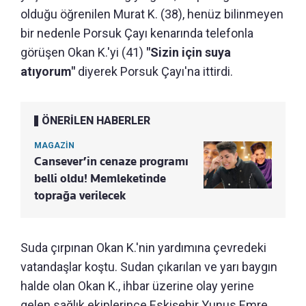
olduğu öğrenilen Murat K. (38), henüz bilinmeyen
bir nedenle Porsuk Çayı kenarında telefonla
görüşen Okan K.'yi (41)
"Sizin için suya
atıyorum"
diyerek Porsuk Çayı'na ittirdi.
ÖNERİLEN HABERLER
MAGAZİN
Cansever’in cenaze programı
belli oldu! Memleketinde
toprağa verilecek
Suda çırpınan Okan K.'nin yardımına çevredeki
vatandaşlar koştu. Sudan çıkarılan ve yarı baygın
halde olan Okan K., ihbar üzerine olay yerine
gelen sağlık ekiplerince Eskişehir Yunus Emre