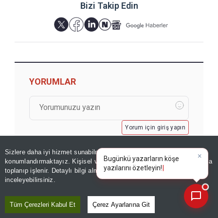
Bizi Takip Edin
YORUMLAR
Yorum için giriş yapın
Sizlere daha iyi hizmet sunabilmek adına sitemizde
çerez
konumlandırmaktayız. Kişisel verileriniz, KVKK ve GDPR kapsamında
×
Bugünkü yaza
toplanıp işlenir. Detaylı bilgi almak için
Aydınlatma Metnimizi
📰
Son 30 güne ait haberleri, spor gelişmelerini veya yazar yazılarını sorgulayabilirsiniz.
inceleyebilirsiniz.
Tüm Çerezleri Kabul Et
Çerez Ayarlarına Git
GÖZDEN KAÇMASIN