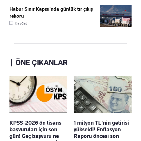
Habur Sınır Kapısı'nda günlük tır çıkış
rekoru
Kaydet
ÖNE ÇIKANLAR
KPSS-2026 ön lisans
1 milyon TL'nin getirisi
başvuruları için son
yükseldi! Enflasyon
gün! Geç başvuru ne
Raporu öncesi son