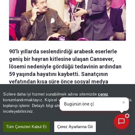
90’lı yıllarda seslendirdiği arabesk eserlerle
geniş bir hayran kitlesine ulaşan Cansever,
lösemi nedeniyle gördüğü tedavinin ardından
59 yaşında hayatını kaybetti. Sanatçının
vefatından kısa süre önce sosyal medya
hesabından yaptığı son paylaşım ise
Sizlere daha iyi hizmet sunabilmek adına sitemizde
çerez
sevenlerini duygulandırdı.
×
Bugünün öne çıkan manşetleri
konumlandırmaktayız. Kişisel verileriniz, KVKK ve GDPR kapsamında
ve gelişmeleri neler?
|
toplanıp işlenir. Detaylı bilgi almak için
Aydınlatma Metnimizi
📰
Son 30 güne ait haberleri, spor gelişmelerini veya yazar yazılarını sorgulayabilirsiniz.
inceleyebilirsiniz.
a-
|
+A
Özetle
Dinle
Kaydet
Tüm Çerezleri Kabul Et
Çerez Ayarlarına Git
“Ağla Gözbebeğim”, “Sen de Gittin”
ve
“Kime