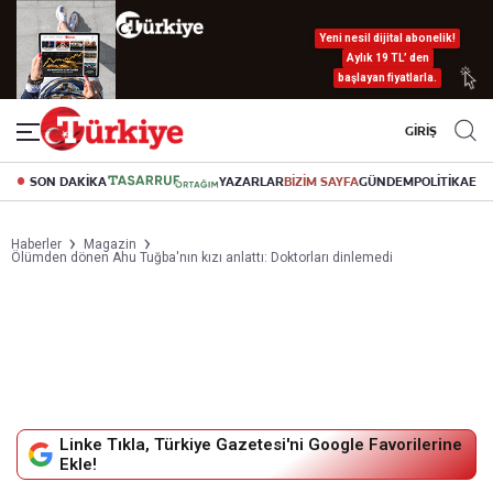
Yeni nesil dijital abonelik!
Aylık 19 TL’ den
başlayan fiyatlarla.
GİRİŞ
SON DAKİKA
YAZARLAR
BİZİM SAYFA
GÜNDEM
POLİTİKA
EK
Haberler
Magazin
Ölümden dönen Ahu Tuğba'nın kızı anlattı: Doktorları dinlemedi
Linke Tıkla, Türkiye Gazetesi'ni Google Favorilerine
Ekle!