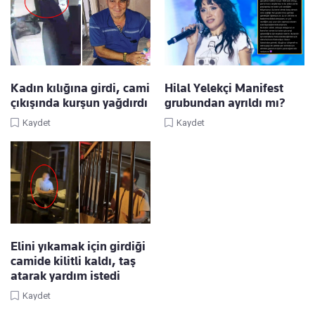
Kadın kılığına girdi, cami
Hilal Yelekçi Manifest
çıkışında kurşun yağdırdı
grubundan ayrıldı mı?
Kaydet
Kaydet
Elini yıkamak için girdiği
camide kilitli kaldı, taş
atarak yardım istedi
Kaydet