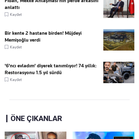
Fidan, Mekke Anlaşması'nın perde arkasını
anlattı
Kaydet
Bir kente 2 hastane birden! Müjdeyi
Memişoğlu verdi
Kaydet
'6'ncı evladım' diyerek tanımlıyor! 74 yıllık:
Restorasyonu 1.5 yıl sürdü
Kaydet
ÖNE ÇIKANLAR