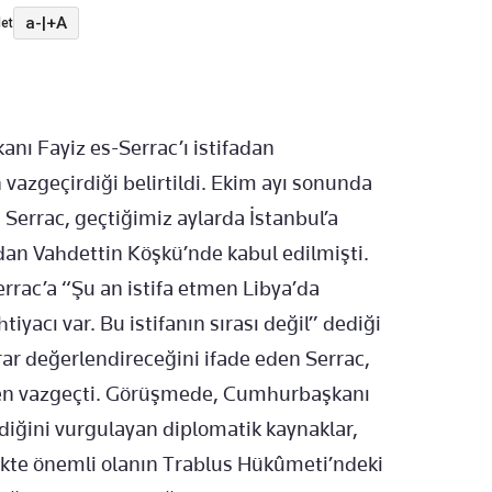
a-
|
+A
et
ı Fayiz es-Serrac’ı istifadan
azgeçirdiği belirtildi. Ekim ayı sonunda
 Serrac, geçtiğimiz aylarda İstanbul’a
an Vahdettin Köşkü’nde kabul edilmişti.
ac’a “Şu an istifa etmen Libya’da
tiyacı var. Bu istifanın sırası değil” dediği
rar değerlendireceğini ifade eden Serrac,
ten vazgeçti. Görüşmede, Cumhurbaşkanı
rdiğini vurgulayan diplomatik kaynaklar,
likte önemli olanın Trablus Hükûmeti’ndeki