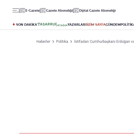
Gündem
Ekonomi
Spor
E-Gazete
Gazete Aboneliği
Dijital Gazete Aboneliği
Politika
Borsa
Futbol
Eğitim
Altın
Puan Durumu
SON DAKİKA
YAZARLAR
BİZİM SAYFA
GÜNDEM
POLİTİK
Döviz
Fikstür
Hisse Senedi
Şampiyonlar Ligi
Haberler
Politika
İstifadan Cumhurbaşkanı Erdoğan v
Kripto Para
Avrupa Ligi
Emlak
Basketbol
T-Otomobil
Turizm
Yazarlar
Diğer Kategoriler
Kurumsal
Bugünün Yazarları
Magazin
Hakkımızda
Tüm Yazarlar
Teknoloji
İletişim
Resmî Ilanlar
Künye
Haberler
Gazete Aboneliği
Foto Haber
Danışma Telefonları
Video Galeri
Yasal
Reklam Ver