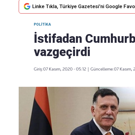
Linke Tıkla, Türkiye Gazetesi'ni Google Favor
POLITIKA
Takip Edin
Favori mecralarınızda haber
İstifadan Cumhur
akışımıza ulaşın
vazgeçirdi
Giriş:
07 Kasım, 2020 - 05:12
|
Güncelleme:
07 Kasım, 