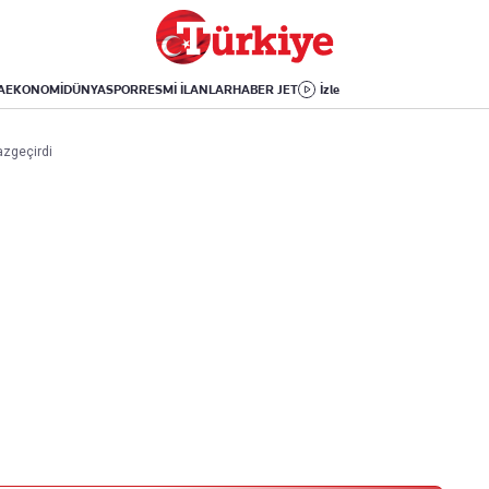
Dünya
Yaşam
Kültür-Sanat
Orta Doğu
Sağlık
Sinema
Avrupa
Hava Durumu
Arkeoloji
A
EKONOMİ
DÜNYA
SPOR
RESMİ İLANLAR
HABER JET
İzle
Amerika
Yemek
Kitap
Afrika
Seyahat
Tarih
azgeçirdi
İsrail-Gazze
Aktüel
Uygulamalar