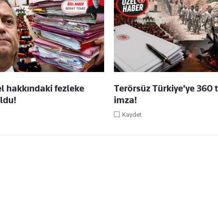
l hakkındaki fezleke
Terörsüz Türkiye'ye 360 t
oldu!
imza!
Kaydet