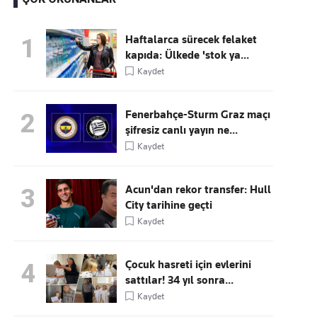
Haftalarca sürecek felaket
1
kapıda: Ülkede 'stok ya...
Kaçırmayın
Kaydet
Ücretsiz üye olun, gündemi
şekillendiren gelişmeleri önce siz duyun
Fenerbahçe-Sturm Graz maçı
2
şifresiz canlı yayın ne...
Kaydet
Acun'dan rekor transfer: Hull
3
City tarihine geçti
Kaydet
Çocuk hasreti için evlerini
4
sattılar! 34 yıl sonra...
Kaydet