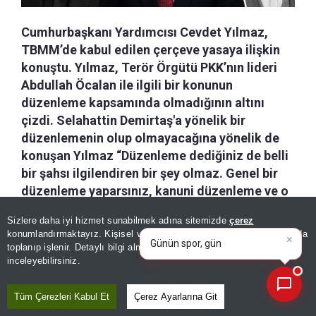
Cumhurbaşkanı Yardımcısı Cevdet Yılmaz,
TBMM’de kabul edilen çerçeve yasaya ilişkin
konuştu. Yılmaz, Terör Örgütü PKK’nın lideri
Abdullah Öcalan ile ilgili bir konunun
düzenleme kapsamında olmadığının altını
çizdi. Selahattin Demirtaş'a yönelik bir
düzenlemenin olup olmayacağına yönelik de
konuşan Yılmaz “Düzenleme dediğiniz de belli
bir şahsı ilgilendiren bir şey olmaz. Genel bir
düzenleme yaparsınız, kanuni düzenleme ve o
düzenleme kimin için geçerliyse herkes ondan
Sizlere daha iyi hizmet sunabilmek adına sitemizde
çerez
istifade eder” dedi.
×
Günün spor, gündem ve
konumlandırmaktayız. Kişisel verileriniz, KVKK ve GDPR kapsamında
ekonomi gelişmelerini analiz
|
toplanıp işlenir. Detaylı bilgi almak için
Aydınlatma Metnimizi
📰
Son 30 güne ait haberleri, spor gelişmelerini veya yazar yazılarını sorgulayabilirsiniz.
inceleyebilirsiniz.
a-
|
+A
Özetle
Dinle
Kaydet
Tüm Çerezleri Kabul Et
Çerez Ayarlarına Git
Milli Dayanışma ve Toplumsal Bütünleşmenin