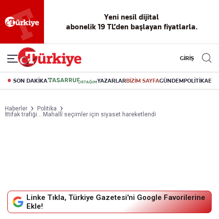
Yeni nesil dijital
abonelik 19 TL’den başlayan fiyatlarla.
GİRİŞ
SON DAKİKA
YAZARLAR
BİZİM SAYFA
GÜNDEM
POLİTİKA
EK
Haberler
Politika
İttifak trafiği... Mahallî seçimler için siyaset hareketlendi
Linke Tıkla, Türkiye Gazetesi'ni Google Favorilerine
Ekle!