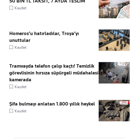
50 BİN TL TAKSİT, 7 AYDA TESLİM
Kaydet
Homeros’u hatırladılar, Troya’yı
unuttular
Kaydet
Tramvayda telefon çalıp kaçtı! Temizlik
görevlisinin hırsıza süpürgeli müdahalesi
kamerada
Kaydet
Şifa bulmayı anlatan 1.800 yıllık heykel
Kaydet