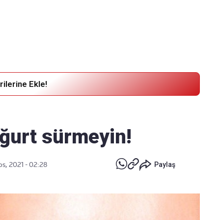
Haber Verin
Editör masamıza bilgi ve materyal göndermek için
tıklayın
ilerine Ekle!
ğurt sürmeyin!
os, 2021 - 02:28
Paylaş