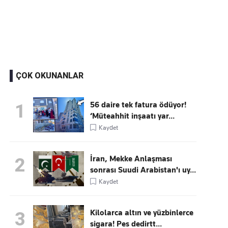
Kaçırmayın
Ücretsiz üye olun, gündemi şekillendiren gelişmeleri önce siz duyun
ÇOK OKUNANLAR
56 daire tek fatura ödüyor!
1
‘Müteahhit inşaatı yar...
Kaydet
İran, Mekke Anlaşması
2
sonrası Suudi Arabistan'ı uy...
Kaydet
Kilolarca altın ve yüzbinlerce
3
sigara! Pes dedirtt...