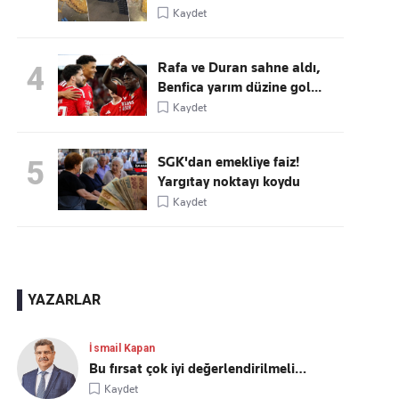
Kaydet
Rafa ve Duran sahne aldı,
4
Benfica yarım düzine gol...
Kaydet
SGK'dan emekliye faiz!
5
Yargıtay noktayı koydu
Kaydet
YAZARLAR
İsmail Kapan
Bu fırsat çok iyi değerlendirilmeli…
Kaydet