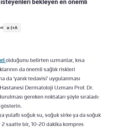
isteyenleri bekleyen en önemli
a-
|
+A
et
eri
olduğunu belirten uzmanlar, kısa
arının da önemli sağlık riskleri
a da ‘yanık tedavisi’ uygulanması
Hastanesi Dermatoloji Uzmanı Prof. Dr.
rulması gereken noktaları şöyle sıraladı:
 gösterin.
a yulaflı soğuk su, soğuk sirke ya da soğuk
er 2 saatte bir, 10-20 dakika kompres