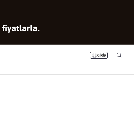
Bizim Sayfa
Namaz Vakitleri
Sesli Yayınlar
ki
Yazarlarla
eleri
canlı soru
irme
cevap
GİRİŞ