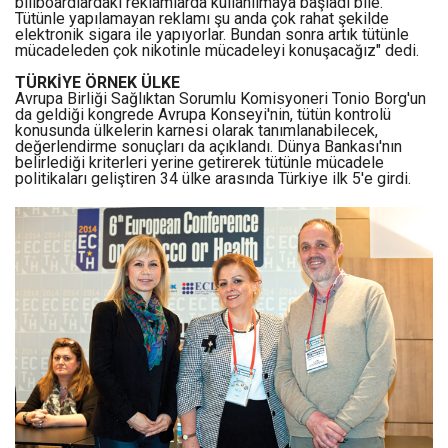
billboardlardaki reklamlarda kullanılmaya başladı bile.
Tütünle yapılamayan reklamı şu anda çok rahat şekilde
elektronik sigara ile yapıyorlar. Bundan sonra artık tütünle
mücadeleden çok nikotinle mücadeleyi konuşacağız" dedi.
TÜRKİYE ÖRNEK ÜLKE
Avrupa Birliği Sağlıktan Sorumlu Komisyoneri Tonio Borg'un
da geldiği kongrede Avrupa Konseyi'nin, tütün kontrolü
konusunda ülkelerin karnesi olarak tanımlanabilecek,
değerlendirme sonuçları da açıklandı. Dünya Bankası'nın
belirlediği kriterleri yerine getirerek tütünle mücadele
politikaları geliştiren 34 ülke arasında Türkiye ilk 5'e girdi.