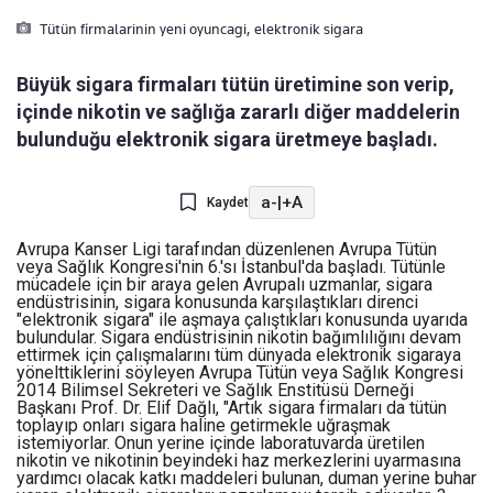
Tütün firmalarinin yeni oyuncagi, elektronik sigara
Büyük sigara firmaları tütün üretimine son verip,
içinde nikotin ve sağlığa zararlı diğer maddelerin
bulunduğu elektronik sigara üretmeye başladı.
a-
|
+A
Kaydet
Avrupa Kanser Ligi tarafından düzenlenen Avrupa Tütün
veya Sağlık Kongresi'nin 6.'sı İstanbul'da başladı. Tütünle
mücadele için bir araya gelen Avrupalı uzmanlar, sigara
endüstrisinin, sigara konusunda karşılaştıkları direnci
"elektronik sigara" ile aşmaya çalıştıkları konusunda uyarıda
bulundular. Sigara endüstrisinin nikotin bağımlılığını devam
ettirmek için çalışmalarını tüm dünyada elektronik sigaraya
yönelttiklerini söyleyen Avrupa Tütün veya Sağlık Kongresi
2014 Bilimsel Sekreteri ve Sağlık Enstitüsü Derneği
Başkanı Prof. Dr. Elif Dağlı, "Artık sigara firmaları da tütün
toplayıp onları sigara haline getirmekle uğraşmak
istemiyorlar. Onun yerine içinde laboratuvarda üretilen
nikotin ve nikotinin beyindeki haz merkezlerini uyarmasına
yardımcı olacak katkı maddeleri bulunan, duman yerine buhar