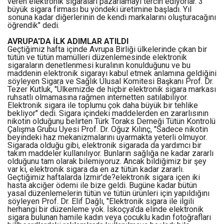
veren elektronik sigaraları pazarlamayı tercih ediyorlar. 3
büyük sigara firması bu yöndeki üretimine başladı. Yıl
sonuna kadar diğerlerinin de kendi markalarını oluşturacağını
öğrendik" dedi.
AVRUPA'DA İLK ADIMLAR ATILDI
Geçtiğimiz hafta içinde Avrupa Birliği ülkelerinde çıkan bir
tütün ve tütün mamülleri düzenlemesinde elektronik
sigaraların denetlenmesi kuralının konulduğunu ve bu
maddenin elektronik sigarayı kabul etmek anlamına geldiğini
söyleyen Sigara ve Sağlık Ulusal Komitesi Başkanı Prof. Dr.
Tezer Kutluk, "Ülkemizde de hiçbir elektronik sigara markası
ruhsatlı olmamasına rağmen internetten satılabiliyor.
Elektronik sigara ile toplumu çok daha büyük bir tehlike
bekliyor" dedi. Sigara içindeki maddelerden en zararlısının
nikotin olduğunu belirten Türk Toraks Derneği Tütün Kontrolü
Çalışma Grubu Üyesi Prof. Dr. Oğuz Kılınç, "Sadece nikotin
beyindeki haz mekanizmalarını uyarmakta yeterli olmuyor.
Sigarada olduğu gibi, elektronik sigarada da yardımcı bir
takım maddeler kullanılıyor. Bunların sağlığa ne kadar zararlı
olduğunu tam olarak bilemiyoruz. Ancak bildiğimiz bir şey
var ki, elektronik sigara da en az tütün kadar zararlı.
Geçtiğimiz haftalarda İzmir'de?elektronik sigara içen iki
hasta akciğer ödemi ile bize geldi. Bugüne kadar bütün
yasal düzenlemelerin tütün ve tütün ürünleri için yapıldığını
söyleyen Prof. Dr. Elif Dağlı, "Elektronik sigara ile ilgili
herhangi bir düzenleme yok. İskoçya'da elinde elektronik
sigara bulunan hamile kadın veya çocuklu kadın fotoğrafları