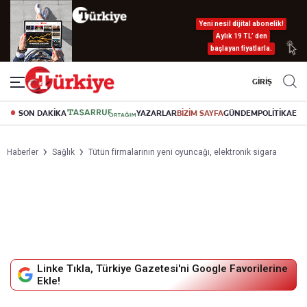
Yeni nesil dijital abonelik!
Aylık 19 TL’ den
başlayan fiyatlarla.
GİRİŞ
SON DAKİKA
YAZARLAR
BİZİM SAYFA
GÜNDEM
POLİTİKA
EK
Haberler
Sağlık
Tütün firmalarının yeni oyuncağı, elektronik sigara
Linke Tıkla, Türkiye Gazetesi'ni Google Favorilerine
Ekle!