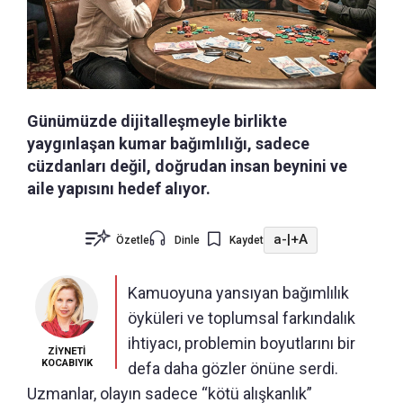
Günümüzde dijitalleşmeyle birlikte
yaygınlaşan kumar bağımlılığı, sadece
cüzdanları değil, doğrudan insan beynini ve
aile yapısını hedef alıyor.
a-
|
+A
Özetle
Dinle
Kaydet
Kamuoyuna yansıyan bağımlılık
öyküleri ve toplumsal farkındalık
ihtiyacı, problemin boyutlarını bir
ZİYNETİ
KOCABIYIK
defa daha gözler önüne serdi.
Uzmanlar, olayın sadece “kötü alışkanlık”