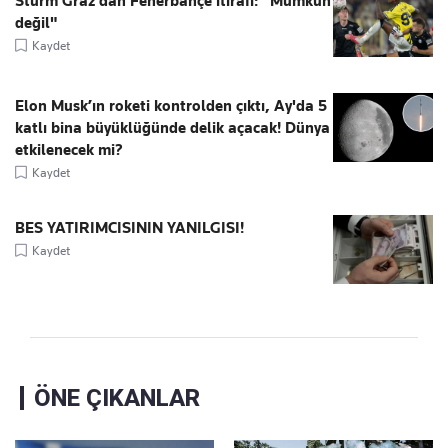
Sturm Graz'dan Fenerbahçe itirafı: "Mümkün
değil"
Kaydet
Elon Musk’ın roketi kontrolden çıktı, Ay'da 5
katlı bina büyüklüğünde delik açacak! Dünya
etkilenecek mi?
Kaydet
BES YATIRIMCISININ YANILGISI!
Kaydet
ÖNE ÇIKANLAR