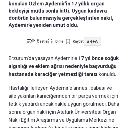
konulan Özlem Aydemir'in 17 yıllık organ
bekleyişi mutlu sonla bitti. Uygun kadavra
donörün bulunmasıyla gerçekleştirilen nakil,
Aydemir'e yeniden umut oldu.
a-
|
+A
Özetle
Dinle
Kaydet
Erzurum'da yaşayan Aydemir'e
17 yıl önce soğuk
algınlığı ve eklem ağrısı nedeniyle başvurduğu
hastanede karaciğer yetmezliği tanısı
konuldu.
Hastalığı ilerleyen Aydemir'e annesi, babası ve
aile yakınları karaciğerinden bir parça vermek için
tetkik yaptırdı ancak nakle uygun görülmedi. Daha
sonra organ nakli için Atatürk Üniversitesi Organ
Nakli Eğitim Araştırma ve Uygulama Merkezi'ne
başvuran Aydemir'e, bir süre önce uygun kadavra