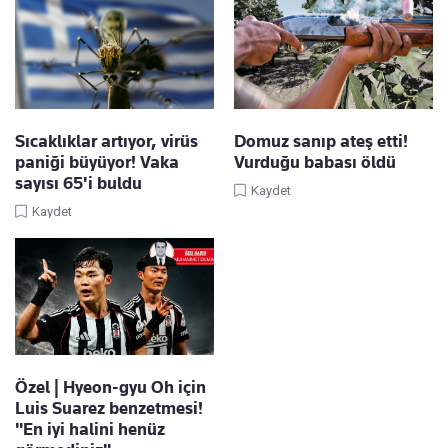
Sıcaklıklar artıyor, virüs
Domuz sanıp ateş etti!
paniği büyüyor! Vaka
Vurduğu babası öldü
sayısı 65'i buldu
Kaydet
Kaydet
Özel | Hyeon-gyu Oh için
Luis Suarez benzetmesi!
"En iyi halini henüz