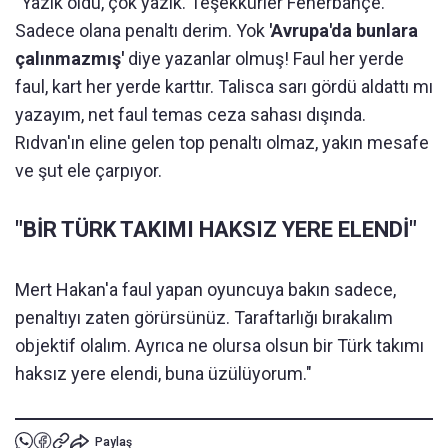
"Yazık oldu, çok yazık. Teşekkürler Fenerbahçe.
Sadece olana penaltı derim. Yok
'Avrupa'da bunlara
çalınmazmış'
diye yazanlar olmuş! Faul her yerde
faul, kart her yerde karttır. Talisca sarı gördü aldattı mı
yazayım, net faul temas ceza sahası dışında.
Rıdvan'ın eline gelen top penaltı olmaz, yakın mesafe
ve şut ele çarpıyor.
"BİR TÜRK TAKIMI HAKSIZ YERE ELENDİ"
Mert Hakan'a faul yapan oyuncuya bakın sadece,
penaltıyı zaten görürsünüz. Taraftarlığı bırakalım
objektif olalım. Ayrıca ne olursa olsun bir Türk takımı
haksız yere elendi, buna üzülüyorum."
Paylaş