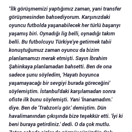
"İlk görüşmemizi yaptığımız zaman, yani transfer
görüşmesinden bahsediyorum. Karşınızdaki
oyuncu futbolda yaşanabilecek her türlü başarıyı
yaşamış biri. Oynadığı lig belli, oynadığı takım
belli. Bu futbolcuyu Türkiye'ye getirmek tabii
konuştuğumuz zaman oyuncu da bizim
planlamamızı merak etmişti. Sayın İbrahim
Şahinkaya planlamadan bahsetti. Ben de ona
sadece şunu söyledim, 'Hayatı boyunca
yaşamayacağı bir sevgiyi burada göreceğini'
söylemiştim. İstanbul'daki karşılamadan sonra
ofiste ilk bunu söylemişti. Yani 'İnanamadım.'
diye. Ben de 'Trabzon'u gör.' demiştim. Dün
havalimanından çıkışında bize teşekkür etti. 'İyi ki
beni buraya getirdiniz.' dedi. O da çok mutlu.