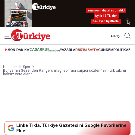
Yeni nesil dijital abonelik!
Aylık 19 TL’ den
başlayan fiyatlarla.
GİRİŞ
SON DAKİKA
YAZARLAR
BİZİM SAYFA
GÜNDEM
POLİTİKA
EK
Haberler
Spor
Bünyamin Gezer'den Rangers maçı sonrası çarpıcı sözler! "Bir Türk takımı
haksız yere elendi"
Linke Tıkla, Türkiye Gazetesi'ni Google Favorilerine
Ekle!