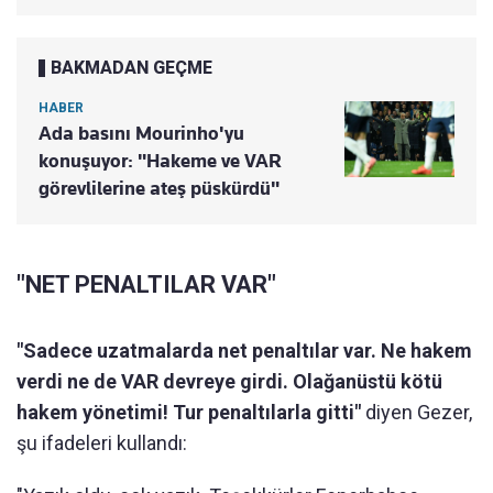
BAKMADAN GEÇME
HABER
Ada basını Mourinho'yu
konuşuyor: "Hakeme ve VAR
görevlilerine ateş püskürdü"
"NET PENALTILAR VAR"
"Sadece uzatmalarda net penaltılar var. Ne hakem
verdi ne de VAR devreye girdi. Olağanüstü kötü
hakem yönetimi! Tur penaltılarla gitti"
diyen Gezer,
şu ifadeleri kullandı: