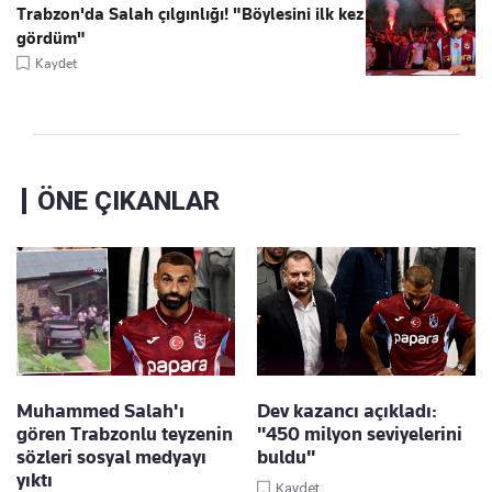
Trabzon'da Salah çılgınlığı! "Böylesini ilk kez
gördüm"
Kaydet
ÖNE ÇIKANLAR
Muhammed Salah'ı
Dev kazancı açıkladı:
gören Trabzonlu teyzenin
"450 milyon seviyelerini
sözleri sosyal medyayı
buldu"
yıktı
Kaydet