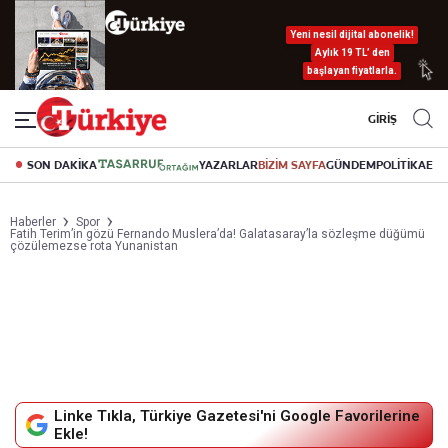
Yeni nesil dijital abonelik!
Aylık 19 TL’ den
başlayan fiyatlarla.
GİRİŞ
SON DAKİKA
YAZARLAR
BİZİM SAYFA
GÜNDEM
POLİTİKA
EK
Haberler
Spor
Fatih Terim’in gözü Fernando Muslera’da! Galatasaray’la sözleşme düğümü
çözülemezse rota Yunanistan
Linke Tıkla, Türkiye Gazetesi'ni Google Favorilerine
Ekle!