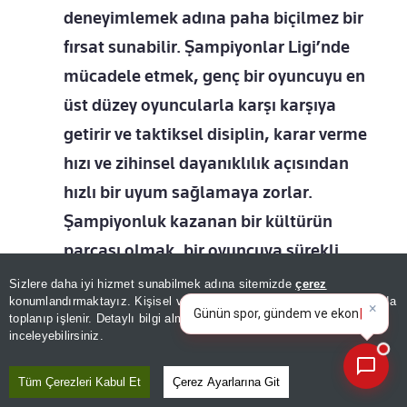
deneyimlemek adına paha biçilmez bir
fırsat sunabilir. Şampiyonlar Ligi’nde
mücadele etmek, genç bir oyuncuyu en
üst düzey oyuncularla karşı karşıya
getirir ve taktiksel disiplin, karar verme
hızı ve zihinsel dayanıklılık açısından
hızlı bir uyum sağlamaya zorlar.
Şampiyonluk kazanan bir kültürün
parçası olmak, bir oyuncuya sürekli
×
baskı altında nasıl performans
Günün spor, gündem ve
Sizlere daha iyi hizmet sunabilmek adına sitemizde
çerez
ekonomi gelişmelerini analiz
konumlandırmaktayız. Kişisel verileriniz, KVKK ve GDPR kapsamında
göstereceğini öğretir ki bu da
edin!
toplanıp işlenir. Detaylı bilgi almak için
Aydınlatma Metnimizi
📰
Son 30 güne ait haberleri, spor gelişmelerini veya yazar yazılarını sorgulayabilirsiniz.
uluslararası futbolun en üst seviyesine
inceleyebilirsiniz.
ulaşmak için çok önemlidir.”
Tüm Çerezleri Kabul Et
Çerez Ayarlarına Git