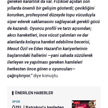
gereken kararlılık da var.
Fiziksel açıdan son
yıllarda önemli bir gelişim gösterdi; çevikliğini
korurken, profesyonel düzeyde topu vücuduyla
siper ederek saklamasını sağlayacak gerekli gücü
de kazandı.
Oyuncu profili ve tarzı açısından;
akıcı hareketleri, ince vücut çalımları ve dar
alanlarda kolayca hareket edebilme becerisi,
Mesut Özil ve Eden Hazard'ın kariyerlerinin
başlarındaki hallerini —yani sahada süzülerek
ilerleyen ve yapılması gereken hamleleri
herkesten önce gören o oyuncuları—
çağrıştırıyor.”
diye konuştu.
ÖNERİLEN HABERLER
SPOR
ÖZEL | Batrakov'u keşfeden