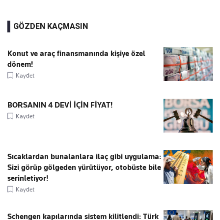
GÖZDEN KAÇMASIN
Konut ve araç finansmanında kişiye özel
dönem!
Kaydet
BORSANIN 4 DEVİ İÇİN FİYAT!
Kaydet
Sıcaklardan bunalanlara ilaç gibi uygulama:
Sizi görüp gölgeden yürütüyor, otobüste bile
serinletiyor!
Kaydet
Schengen kapılarında sistem kilitlendi: Türk