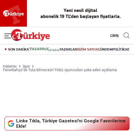
Yeni nesil dijital
abonelik 19 TL’den başlayan fiyatlarla.
GİRİŞ
SON DAKİKA
YAZARLAR
BİZİM SAYFA
GÜNDEM
POLİTİKA
EK
Haberler
Spor
Fenerbahçe'de Tuta bilmecesi! Yıldız oyuncudan şoke eden açıklama
Linke Tıkla, Türkiye Gazetesi'ni Google Favorilerine
Ekle!