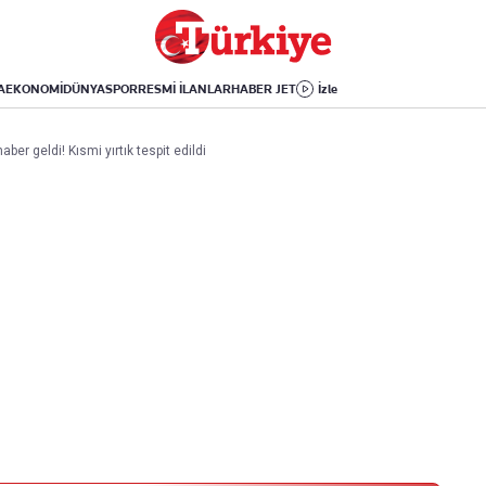
Dünya
Yaşam
Kültür-Sanat
Orta Doğu
Sağlık
Sinema
Avrupa
Hava Durumu
Arkeoloji
A
EKONOMİ
DÜNYA
SPOR
RESMİ İLANLAR
HABER JET
İzle
Amerika
Yemek
Kitap
Afrika
Seyahat
Tarih
er geldi! Kısmi yırtık tespit edildi
İsrail-Gazze
Aktüel
Uygulamalar