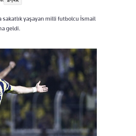
a-
|
+A
et
akatlık yaşayan milli futbolcu İsmail
ma geldi.