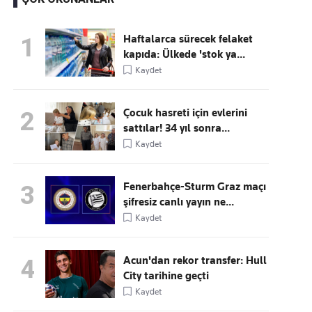
Haftalarca sürecek felaket
1
kapıda: Ülkede 'stok ya...
Kaçırmayın
Kaydet
Ücretsiz üye olun, gündemi
şekillendiren gelişmeleri önce siz duyun
Çocuk hasreti için evlerini
2
sattılar! 34 yıl sonra...
Kaydet
Fenerbahçe-Sturm Graz maçı
3
şifresiz canlı yayın ne...
Kaydet
Acun'dan rekor transfer: Hull
4
City tarihine geçti
Kaydet