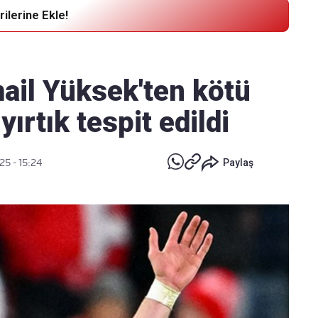
ilerine Ekle!
Haber Verin
Editör masamıza bilgi ve materyal
ail Yüksek'ten kötü
göndermek için
tıklayın
yırtık tespit edildi
25 - 15:24
Paylaş