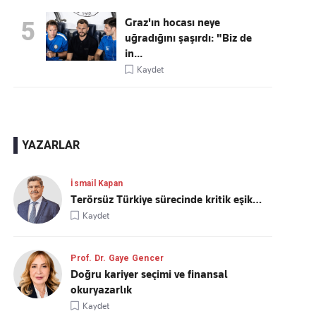
Graz'ın hocası neye
5
uğradığını şaşırdı: "Biz de
in...
Kaydet
YAZARLAR
İsmail Kapan
Terörsüz Türkiye sürecinde kritik eşik…
Kaydet
Prof. Dr. Gaye Gencer
Doğru kariyer seçimi ve finansal
okuryazarlık
Kaydet