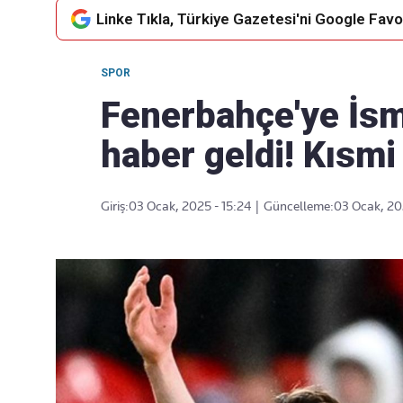
Linke Tıkla, Türkiye Gazetesi'ni Google Favor
SPOR
Takip Edin
Favori mecralarınızda haber
Fenerbahçe'ye İsm
akışımıza ulaşın
haber geldi! Kısmi 
Giriş:
03 Ocak, 2025 - 15:24
|
Güncelleme:
03 Ocak, 20