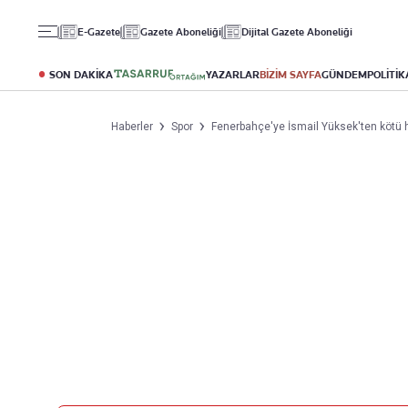
Gündem
Ekonomi
Spor
E-Gazete
Gazete Aboneliği
Dijital Gazete Aboneliği
Politika
Borsa
Futbol
Eğitim
Altın
Puan Durumu
SON DAKİKA
YAZARLAR
BİZİM SAYFA
GÜNDEM
POLİTİK
Döviz
Fikstür
Hisse Senedi
Şampiyonlar Ligi
Haberler
Spor
Fenerbahçe'ye İsmail Yüksek'ten kötü hab
Kripto Para
Avrupa Ligi
Emlak
Basketbol
T-Otomobil
Turizm
Yazarlar
Diğer Kategoriler
Kurumsal
Bugünün Yazarları
Magazin
Hakkımızda
Tüm Yazarlar
Teknoloji
İletişim
Resmî Ilanlar
Künye
Haberler
Gazete Aboneliği
Foto Haber
Danışma Telefonları
Video Galeri
Yasal
Reklam Ver