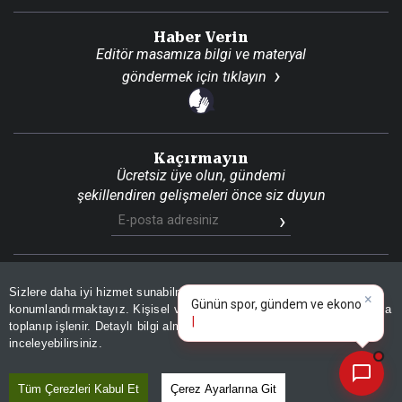
Haber Verin
Editör masamıza bilgi ve materyal
göndermek için
tıklayın
Kaçırmayın
Ücretsiz üye olun, gündemi
şekillendiren gelişmeleri önce siz duyun
Son Dakika
Site Haritası
RSS
KVKK Aydınlatma Metni
Sizlere daha iyi hizmet sunabilmek adına sitemizde
çerez
×
Gizlilik Politikası
Çerez Politikası
Günün spor, gündem ve
konumlandırmaktayız. Kişisel verileriniz, KVKK ve GDPR kapsamında
ekonomi gelişmelerin
|
toplanıp işlenir. Detaylı bilgi almak için
Aydınlatma Metnimizi
📰
Son 30 güne ait haberleri, spor gelişmelerini veya yazar yazılarını sorgulayabilirsiniz.
© 2026 İhlas Medya Grubu. Tüm Hakları Saklıdır
inceleyebilirsiniz.
Tüm Çerezleri Kabul Et
Çerez Ayarlarına Git