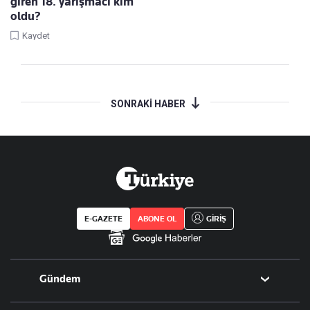
giren 18. yarışmacı kim
oldu?
Kaydet
SONRAKİ HABER
E-GAZETE
ABONE OL
GİRİŞ
Gündem
Politika