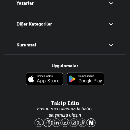
Yazarlar
Tarih
Sesli Yayınlar
Bugünün Yazarları
Diğer Kategoriler
Tüm Yazarlar
Magazin
Kurumsal
Teknoloji
Resmî Ilanlar
Hakkımızda
Uygulamalar
Haberler
İletişim
Foto Haber
Künye
Video Galeri
Gazete Aboneliği
Danışma Telefonları
Takip Edin
Favori mecralarınızda haber
Yasal
akışımıza ulaşın
Reklam Ver