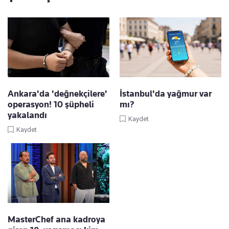
Ankara'da 'değnekçilere'
İstanbul'da yağmur var
operasyon! 10 şüpheli
mı?
yakalandı
Kaydet
Kaydet
MasterChef ana kadroya