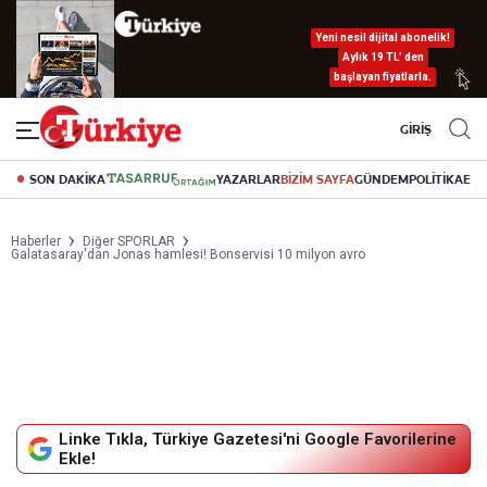
Yeni nesil dijital abonelik!
Aylık 19 TL’ den
başlayan fiyatlarla.
GİRİŞ
SON DAKİKA
YAZARLAR
BİZİM SAYFA
GÜNDEM
POLİTİKA
EK
Haberler
Diğer SPORLAR
Galatasaray'dan Jonas hamlesi! Bonservisi 10 milyon avro
Linke Tıkla, Türkiye Gazetesi'ni Google Favorilerine
Ekle!