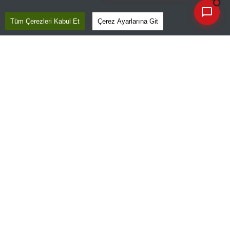
Tüm Çerezleri Kabul Et
Çerez Ayarlarına Git
Haber Verin
Editör masamıza bilgi ve materyal
göndermek için
tıklayın
Kaçırmayın
Ücretsiz üye olun, gündemi
şekillendiren gelişmeleri önce siz duyun
Son Dakika
Site Haritası
RSS
KVKK Aydınlatma Metni
Gizlilik Politikası
Çerez Politikası
© 2026 İhlas Medya Grubu. Tüm Hakları Saklıdır