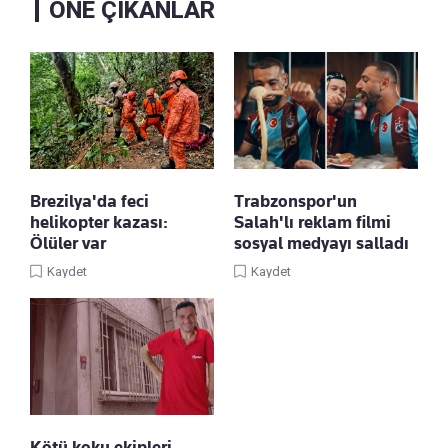
ÖNE ÇIKANLAR
Brezilya'da feci
Trabzonspor'un
helikopter kazası:
Salah'lı reklam filmi
Ölüler var
sosyal medyayı salladı
Kaydet
Kaydet
Kötü koku ekipleri