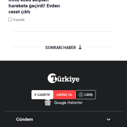
harekete geçirdi! Evden
ceset çıktı
Kaydet
SONRAKİ HABER
E-GAZETE
ABONE OL
GİRİŞ
Gündem