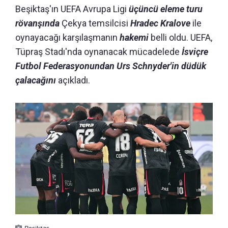
Beşiktaş'ın UEFA Avrupa Ligi
üçüncü eleme turu
rövanşında
Çekya temsilcisi
Hradec Kralove
ile
oynayacağı karşılaşmanın
hakemi
belli oldu. UEFA,
Tüpraş Stadı'nda oynanacak mücadelede
İsviçre
Futbol Federasyonundan Urs Schnyder'in düdük
çalacağını
açıkladı.
Beşiktaş