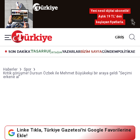
Yeni nesil dijital abonelik!
Aylık 19 TL’ den
başlayan fiyatlarla.
GİRİŞ
SON DAKİKA
YAZARLAR
BİZİM SAYFA
GÜNDEM
POLİTİKA
EK
Haberler
Spor
Kritik görüşme! Dursun Özbek ile Mehmet Büyükekşi bir araya geldi "Seçimi
erkene al"
Linke Tıkla, Türkiye Gazetesi'ni Google Favorilerine
Ekle!