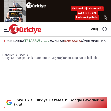
Yeni nesil dijital abonelik!
Aylık 19 TL’ den
başlayan fiyatlarla.
GİRİŞ
SON DAKİKA
YAZARLAR
BİZİM SAYFA
GÜNDEM
POLİTİKA
EK
Haberler
Spor
Osayi-Samuel pazarlık masasında! Beşiktaş'tan istediği ücret belli oldu
Linke Tıkla, Türkiye Gazetesi'ni Google Favorilerine
Ekle!