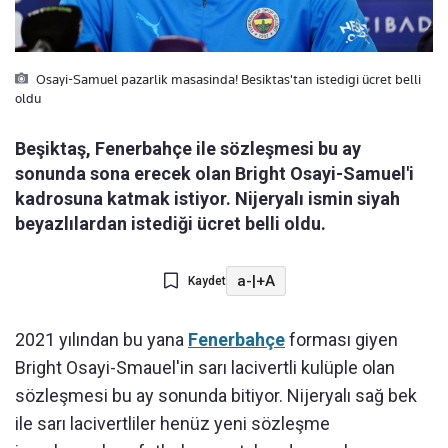
Osayi-Samuel pazarlik masasinda! Besiktas'tan istedigi ücret belli
oldu
Beşiktaş, Fenerbahçe ile sözleşmesi bu ay
sonunda sona erecek olan Bright Osayi-Samuel'i
kadrosuna katmak istiyor. Nijeryalı ismin siyah
beyazlılardan istediği ücret belli oldu.
a-
|
+A
Kaydet
2021 yılından bu yana
Fenerbahçe
forması giyen
Bright Osayi-Smauel'in sarı lacivertli kulüple olan
sözleşmesi bu ay sonunda bitiyor. Nijeryalı sağ bek
ile sarı lacivertliler henüz yeni sözleşme