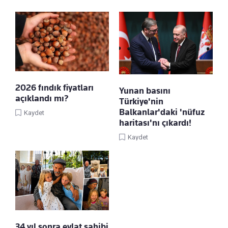
2026 fındık fiyatları
Yunan basını
açıklandı mı?
Türkiye'nin
Balkanlar'daki 'nüfuz
Kaydet
haritası'nı çıkardı!
Kaydet
34 yıl sonra evlat sahibi