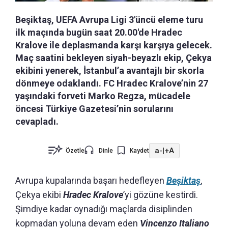
Beşiktaş, UEFA Avrupa Ligi 3'üncü eleme turu
ilk maçında bugün saat 20.00'de Hradec
Kralove ile deplasmanda karşı karşıya gelecek.
Maç saatini bekleyen siyah-beyazlı ekip, Çekya
ekibini yenerek, İstanbul’a avantajlı bir skorla
dönmeye odaklandı. FC Hradec Kralove’nin 27
yaşındaki forveti Marko Regza, mücadele
öncesi Türkiye Gazetesi’nin sorularını
cevapladı.
a-
|
+A
Özetle
Dinle
Kaydet
Avrupa kupalarında başarı hedefleyen
Beşiktaş
,
Çekya ekibi
Hradec Kralove
’yi gözüne kestirdi.
Şimdiye kadar oynadığı maçlarda disiplinden
kopmadan yoluna devam eden
Vincenzo Italiano