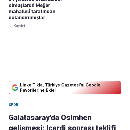
olmuşlardı! Meğer
mahalleli tarafından
dolandırılmışlar
Kaydet
Linke Tıkla, Türkiye Gazetesi'ni Google
Favorilerine Ekle!
SPOR
Galatasaray'da Osimhen
gelişmesi: Icardi sonrası teklifi