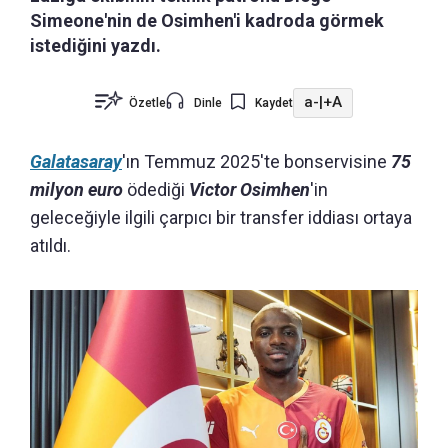
Simeone'nin de Osimhen'i kadroda görmek
istediğini yazdı.
a-
|
+A
Özetle
Dinle
Kaydet
Galatasaray
'ın Temmuz 2025'te bonservisine
75
milyon euro
ödediği
Victor Osimhen
'in
geleceğiyle ilgili çarpıcı bir transfer iddiası ortaya
atıldı.