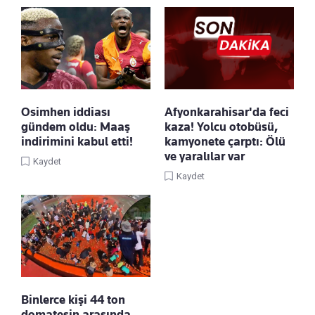
Osimhen iddiası
Afyonkarahisar'da feci
gündem oldu: Maaş
kaza! Yolcu otobüsü,
indirimini kabul etti!
kamyonete çarptı: Ölü
ve yaralılar var
Kaydet
Kaydet
Binlerce kişi 44 ton
domatesin arasında