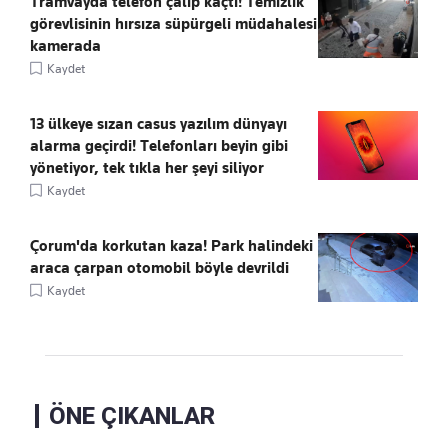
Tramvayda telefon çalıp kaçtı! Temizlik
görevlisinin hırsıza süpürgeli müdahalesi
kamerada
Kaydet
13 ülkeye sızan casus yazılım dünyayı
alarma geçirdi! Telefonları beyin gibi
yönetiyor, tek tıkla her şeyi siliyor
Kaydet
Çorum'da korkutan kaza! Park halindeki
araca çarpan otomobil böyle devrildi
Kaydet
ÖNE ÇIKANLAR