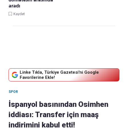
aradı
Kaydet
Linke Tıkla, Türkiye Gazetesi'ni Google
Favorilerine Ekle!
SPOR
İspanyol basınından Osimhen
iddiası: Transfer için maaş
indirimini kabul etti!