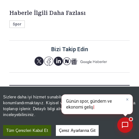
Haberle İlgili Daha Fazlası
Spor
Bizi Takip Edin
×
Günün spor, gündem ve
YORUMLAR
Sizlere daha iyi hizmet sunabilmek adına sitemizde
çerez
ekonomi gelişmelerini analiz
konumlandırmaktayız. Kişisel verileriniz, KVKK ve GDPR kapsamında
edin!
|
toplanıp işlenir. Detaylı bilgi almak için
Aydınlatma Metnimizi
📰
Son 30 güne ait haberleri, spor gelişmelerini veya yazar yazılarını sorgulayabilirsiniz.
inceleyebilirsiniz.
Yorum için giriş yapın
Tüm Çerezleri Kabul Et
Çerez Ayarlarına Git