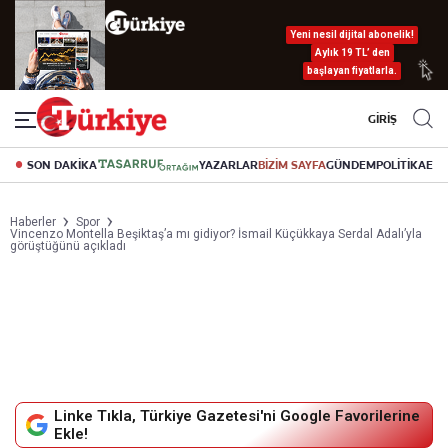
Yeni nesil dijital abonelik!
Aylık 19 TL’ den
başlayan fiyatlarla.
GİRİŞ
SON DAKİKA
YAZARLAR
BİZİM SAYFA
GÜNDEM
POLİTİKA
EK
Haberler
Spor
Vincenzo Montella Beşiktaş’a mı gidiyor? İsmail Küçükkaya Serdal Adalı’yla
görüştüğünü açıkladı
Linke Tıkla, Türkiye Gazetesi'ni Google Favorilerine
Ekle!