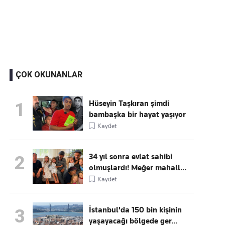
Kaçırmayın
Ücretsiz üye olun, gündemi
şekillendiren gelişmeleri önce siz duyun
ÇOK OKUNANLAR
Hüseyin Taşkıran şimdi
1
bambaşka bir hayat yaşıyor
Kaydet
34 yıl sonra evlat sahibi
2
olmuşlardı! Meğer mahall...
Kaydet
İstanbul'da 150 bin kişinin
3
yaşayacağı bölgede ger...