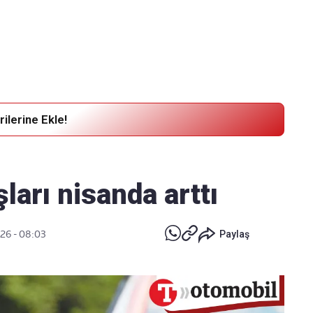
Haber Verin
Editör masamıza bilgi ve materyal
göndermek için
tıklayın
ilerine Ekle!
şları nisanda arttı
026 - 08:03
Paylaş