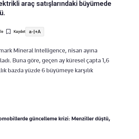
ektrikli araç satışlarındaki büyümede
ü.
a-
|
+A
le
Kaydet
mark Mineral Intelligence, nisan ayına
yımladı. Buna göre, geçen ay küresel çapta 1,6
yıllık bazda yüzde 6 büyümeye karşılık
tomobillerde güncelleme krizi: Menziller düştü,