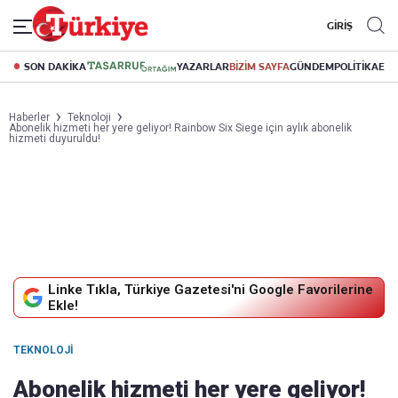
GİRİŞ
SON DAKİKA
YAZARLAR
BİZİM SAYFA
GÜNDEM
POLİTİKA
EK
Haberler
Teknoloji
Abonelik hizmeti her yere geliyor! Rainbow Six Siege için aylık abonelik
hizmeti duyuruldu!
Linke Tıkla, Türkiye Gazetesi'ni Google Favorilerine
Ekle!
TEKNOLOJI
Abonelik hizmeti her yere geliyor!