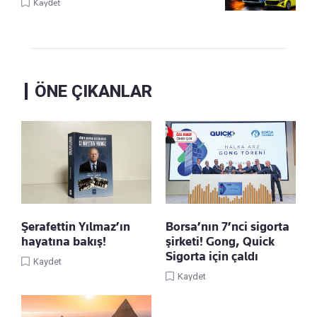
Kaydet
ÖNE ÇIKANLAR
Şerafettin Yılmaz’ın
Borsa’nın 7’nci sigorta
hayatına bakış!
şirketi! Gong, Quick
Sigorta için çaldı
Kaydet
Kaydet