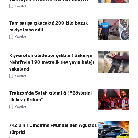
Kaydet
Tam satışa çıkacaktı! 200 kilo bozuk
midye imha edil...
Kaydet
Kıyıya otomobille zor çektiler! Sakarya
Nehri'nde 1.90 metrelik dev yayın balığı
yakalandı
Kaydet
Trabzon'da Salah çılgınlığı! "Böylesini
ilk kez gördüm"
Kaydet
742 bin TL indirim! Hyundai'den Ağustos
sürprizi