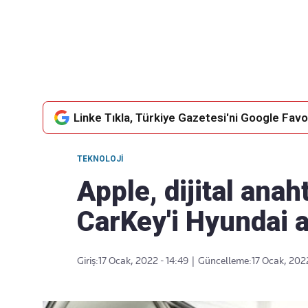
Takip Edin
Favori mecralarınızda haber akışımıza ulaşın
Linke Tıkla, Türkiye Gazetesi'ni Google Favor
TEKNOLOJI
Apple, dijital ana
CarKey'i Hyundai a
Giriş:
17 Ocak, 2022 - 14:49
|
Güncelleme:
17 Ocak, 2022