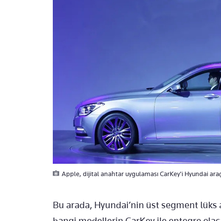
Apple, dijital anahtar uygulaması CarKey'i Hyundai ara
Bu arada, Hyundai’nin üst segment lüks 
hangi modellerin CarKey ile entegre olac