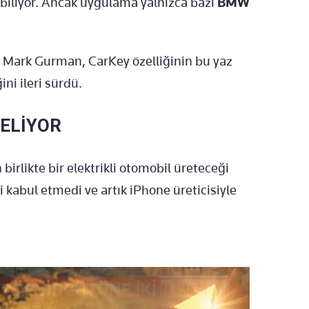
rabiliyor. Ancak uygulama yalnızca bazı
BMW
. Mark Gurman, CarKey özelliğinin bu yaz
i ileri sürdü.
GELİYOR
irlikte bir elektrikli otomobil üreteceği
 kabul etmedi ve artık iPhone üreticisiyle