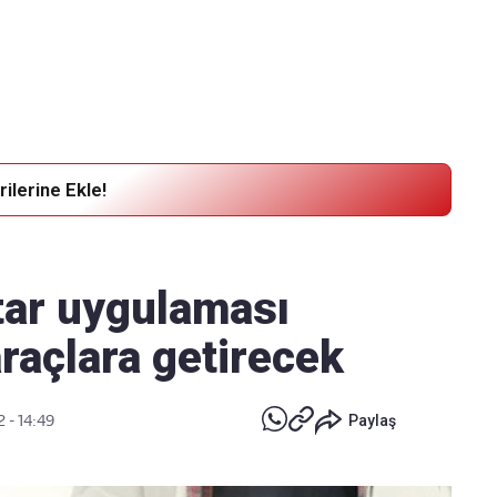
Haber Verin
Editör masamıza bilgi ve materyal göndermek için
tıklayın
ilerine Ekle!
htar uygulaması
raçlara getirecek
 - 14:49
Paylaş