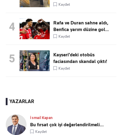
Kaydet
Rafa ve Duran sahne aldı,
4
Benfica yarım düzine gol...
Kaydet
Kayseri’deki otobüs
5
faciasından skandal çıktı!
Kaydet
YAZARLAR
İsmail Kapan
Bu fırsat çok iyi değerlendirilmeli…
Kaydet