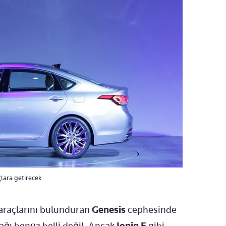
çlara getirecek
araçlarını bulunduran
Genesis
cephesinde
ağı henüz belli değil. Ancak
Ioniq 5
gibi