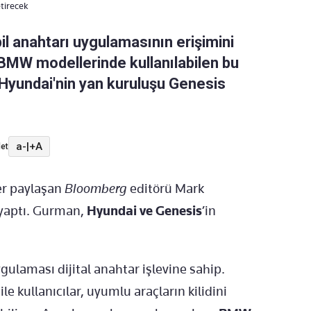
tirecek
bil anahtarı uygulamasının erişimini
 BMW modellerinde kullanılabilen bu
Hyundai'nin yan kuruluşu Genesis
a-
|
+A
et
er paylaşan
Bloomberg
editörü Mark
 yaptı. Gurman,
Hyundai ve Genesis
’in
gulaması dijital anahtar işlevine sahip.
le kullanıcılar, uyumlu araçların kilidini