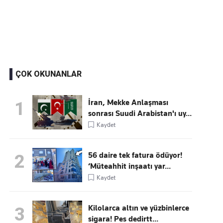
Kaçırmayın
Ücretsiz üye olun, gündemi şekillendiren gelişmeleri önce siz duyun
ÇOK OKUNANLAR
İran, Mekke Anlaşması
1
sonrası Suudi Arabistan'ı uy...
Kaydet
56 daire tek fatura ödüyor!
2
‘Müteahhit inşaatı yar...
Kaydet
Kilolarca altın ve yüzbinlerce
3
sigara! Pes dedirtt...