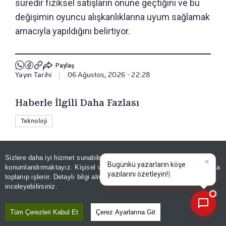
süredir fiziksel satışların önüne geçtiğini ve bu
değişimin oyuncu alışkanlıklarına uyum sağlamak
amacıyla yapıldığını belirtiyor.
Paylaş
Yayın Tarihi
|
06 Ağustos, 2026 - 22:28
Haberle İlgili Daha Fazlası
Teknoloji
Sizlere daha iyi hizmet sunabilmek adına sitemizde
çerez
Bizi Takip Edin
konumlandırmaktayız. Kişisel verileriniz, KVKK ve GDPR kapsamında
×
Bugünkü yazarl
toplanıp işlenir. Detaylı bilgi almak için
Aydınlatma Metnimizi
📰
Son 30 güne ait haberleri, spor gelişmelerini veya yazar yazılarını sorgulayabilirsiniz.
inceleyebilirsiniz.
Tüm Çerezleri Kabul Et
Çerez Ayarlarına Git