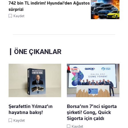
742 bin TL indirim! Hyundai'den Ağustos
sürprizi
Kaydet
ÖNE ÇIKANLAR
Şerafettin Yılmaz’ın
Borsa’nın 7’nci sigorta
hayatına bakış!
şirketi! Gong, Quick
Sigorta için çaldı
Kaydet
Kaydet