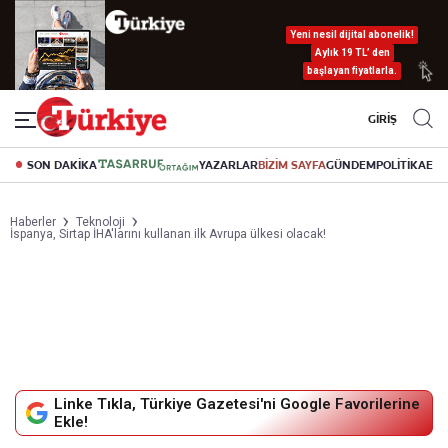
Yeni nesil dijital abonelik!
Aylık 19 TL’ den
başlayan fiyatlarla.
GİRİŞ
SON DAKİKA
YAZARLAR
BİZİM SAYFA
GÜNDEM
POLİTİKA
EK
Haberler
Teknoloji
İspanya, Sirtap İHA'larını kullanan ilk Avrupa ülkesi olacak!
Linke Tıkla, Türkiye Gazetesi'ni Google Favorilerine
Ekle!