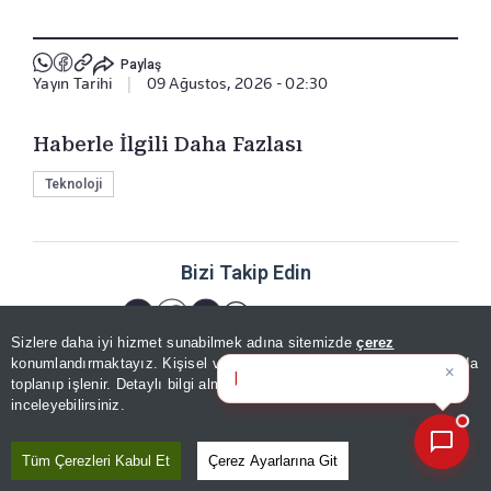
Paylaş
Yayın Tarihi
|
09 Ağustos, 2026 - 02:30
Haberle İlgili Daha Fazlası
Teknoloji
Bizi Takip Edin
Sizlere daha iyi hizmet sunabilmek adına sitemizde
çerez
×
Bugünün öne çıkan manşetleri
konumlandırmaktayız. Kişisel verileriniz, KVKK ve GDPR kapsamında
ve geliş
|
toplanıp işlenir. Detaylı bilgi almak için
Aydınlatma Metnimizi
📰
Son 30 güne ait haberleri, spor gelişmelerini veya yazar yazılarını sorgulayabilirsiniz.
inceleyebilirsiniz.
YORUMLAR
Tüm Çerezleri Kabul Et
Çerez Ayarlarına Git