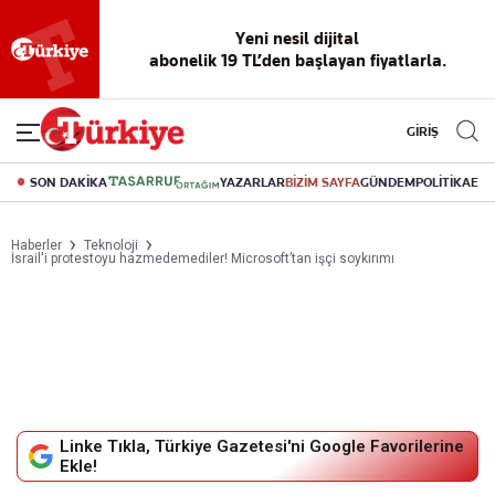
Reklamsız
56 yıllık
Akıllı haber
Eski gazeteleri
Yazarlarla
okuma
dijital arşiv
asistanı
indirme
canlı soru
deneyimi
cevap
GİRİŞ
SON DAKİKA
YAZARLAR
BİZİM SAYFA
GÜNDEM
POLİTİKA
EK
Haberler
Teknoloji
İsrail'i protestoyu hazmedemediler! Microsoft’tan işçi soykırımı
Linke Tıkla, Türkiye Gazetesi'ni Google Favorilerine
Ekle!