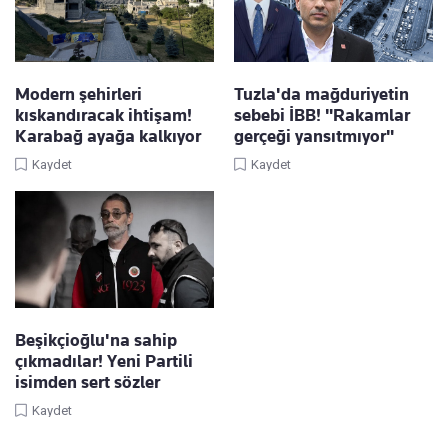
Modern şehirleri
Tuzla'da mağduriyetin
kıskandıracak ihtişam!
sebebi İBB! "Rakamlar
Karabağ ayağa kalkıyor
gerçeği yansıtmıyor"
Kaydet
Kaydet
Beşikçioğlu'na sahip
çıkmadılar! Yeni Partili
isimden sert sözler
Kaydet