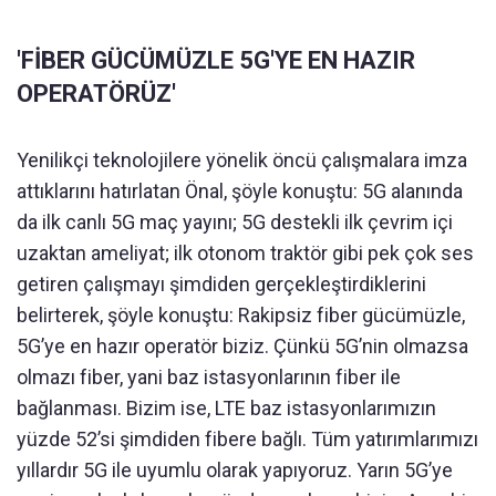
'FİBER GÜCÜMÜZLE 5G'YE EN HAZIR
OPERATÖRÜZ'
Yenilikçi teknolojilere yönelik öncü çalışmalara imza
attıklarını hatırlatan Önal, şöyle konuştu: 5G alanında
da ilk canlı 5G maç yayını; 5G destekli ilk çevrim içi
uzaktan ameliyat; ilk otonom traktör gibi pek çok ses
getiren çalışmayı şimdiden gerçekleştirdiklerini
belirterek, şöyle konuştu: Rakipsiz fiber gücümüzle,
5G’ye en hazır operatör biziz. Çünkü 5G’nin olmazsa
olmazı fiber, yani baz istasyonlarının fiber ile
bağlanması. Bizim ise, LTE baz istasyonlarımızın
yüzde 52’si şimdiden fibere bağlı. Tüm yatırımlarımızı
yıllardır 5G ile uyumlu olarak yapıyoruz. Yarın 5G’ye