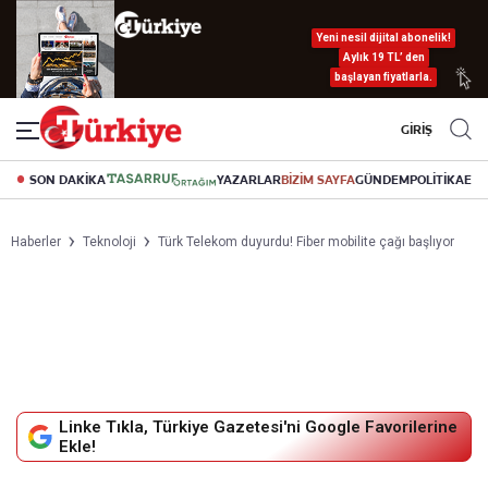
Yeni nesil dijital abonelik!
Aylık 19 TL’ den
başlayan fiyatlarla.
GİRİŞ
SON DAKİKA
YAZARLAR
BİZİM SAYFA
GÜNDEM
POLİTİKA
EK
Haberler
Teknoloji
Türk Telekom duyurdu! Fiber mobilite çağı başlıyor
Linke Tıkla, Türkiye Gazetesi'ni Google Favorilerine
Ekle!