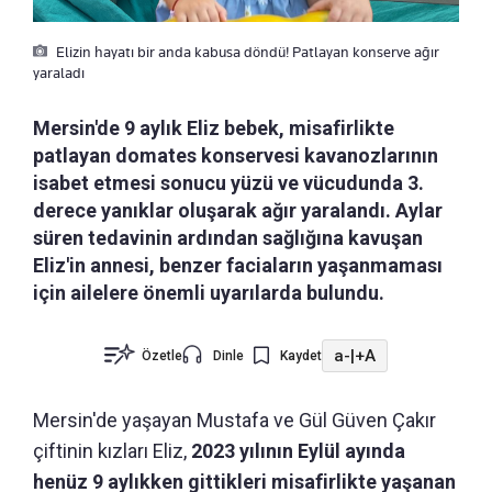
Elizin hayatı bir anda kabusa döndü! Patlayan konserve ağır
yaraladı
Mersin'de 9 aylık Eliz bebek, misafirlikte
patlayan domates konservesi kavanozlarının
isabet etmesi sonucu yüzü ve vücudunda 3.
derece yanıklar oluşarak ağır yaralandı. Aylar
süren tedavinin ardından sağlığına kavuşan
Eliz'in annesi, benzer faciaların yaşanmaması
için ailelere önemli uyarılarda bulundu.
a-
|
+A
Özetle
Dinle
Kaydet
Mersin'de yaşayan Mustafa ve Gül Güven Çakır
çiftinin kızları Eliz,
2023 yılının Eylül ayında
henüz 9 aylıkken gittikleri misafirlikte yaşanan