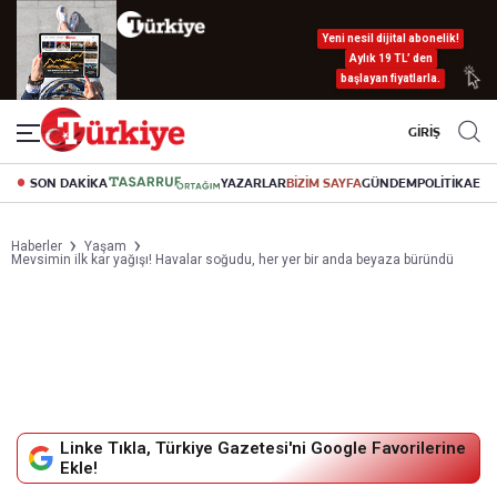
Yeni nesil dijital abonelik!
Aylık 19 TL’ den
başlayan fiyatlarla.
GİRİŞ
SON DAKİKA
YAZARLAR
BİZİM SAYFA
GÜNDEM
POLİTİKA
EK
Haberler
Yaşam
Mevsimin ilk kar yağışı! Havalar soğudu, her yer bir anda beyaza büründü
Linke Tıkla, Türkiye Gazetesi'ni Google Favorilerine
Ekle!