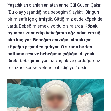
Yaşadıkları o anları anlatan anne Gül Güven Çakır,
"Bu olay yaşandığında bebeğim 9 aylıktı. Bir gün
bir misafirliğe gitmiştik. Gittiğimiz evde köpek de
vardı. Bebeğim emekliyordu o sıralarda. K
öpek
oyuncak zannedip bebeğimin ağzından emziği
alıp kaçıyor. Bebeğim emziğini almak için
köpeğin peşinden gidiyor. O sırada birden
patlama sesi ve bebeğimin çığlığını duyduk.
Direkt bebeğimin yanına koştuk ve gördüğümüz
manzara konservelerin patladığıydı" dedi.