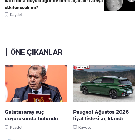
katlı bina büyüklüğünde delik açacak! Dünya
etkilenecek mi?
Kaydet
ÖNE ÇIKANLAR
Galatasaray suç
Peugeot Ağustos 2026
duyurusunda bulundu
fiyat listesi açıklandı
Kaydet
Kaydet