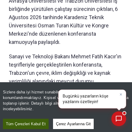
Avrasya Üniversitesi ve Trabzon Üniversitesi iş
birliğinde yürütülen çalıştay sürecinin çıktıları, 6
Ağustos 2026 tarihinde Karadeniz Teknik
Üniversitesi Osman Turan Kültür ve Kongre
Merkezi'nde düzenlenen konferansta
kamuoyuyla paylaşıldı.
Sanayi ve Teknoloji Bakanı Mehmet Fatih Kacır'ın
teşrifleriyle gerçekleştirilen konferansta,
Trabzon'un çevre, iklim değişikliği ve kaynak
verimliliği alanındaki mevcut durumu
değerlendirilirken, ilin kısa, orta ve uzun vadeli
Sizlere daha iyi hizmet sunabilmek adına sitemizde
çerez
önceliklerini içeren Trabzon Sıfır Atık Hedef
konumlandırmaktayız. Kişisel verileriniz, KVKK ve GDPR kapsamında
×
Bugünkü yazarların
toplanıp işlenir. Detaylı bilgi almak için
Aydınlatma Metnimizi
Belgesi Trabzon Çevre, Şehircilik ve İklim
📰
Son 30 güne ait haberleri, spor gelişmelerini veya yazar yazılarını sorgulayabilirsiniz.
inceleyebilirsiniz.
Değişikliği İl Müdürü Uğur Korkmaz tarafından
kamuoyuna ilan edildi.
Tüm Çerezleri Kabul Et
Çerez Ayarlarına Git