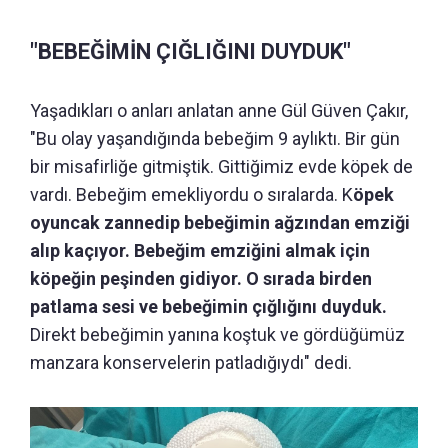
"BEBEĞİMİN ÇIĞLIĞINI DUYDUK"
Yaşadıkları o anları anlatan anne Gül Güven Çakır,
"Bu olay yaşandığında bebeğim 9 aylıktı. Bir gün
bir misafirliğe gitmiştik. Gittiğimiz evde köpek de
vardı. Bebeğim emekliyordu o sıralarda. K
öpek
oyuncak zannedip bebeğimin ağzından emziği
alıp kaçıyor. Bebeğim emziğini almak için
köpeğin peşinden gidiyor. O sırada birden
patlama sesi ve bebeğimin çığlığını duyduk.
Direkt bebeğimin yanına koştuk ve gördüğümüz
manzara konservelerin patladığıydı" dedi.