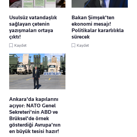
Usulsüz vatandaşlık
Bakan Şimşek'ten
sağlayan çetenin
ekonomi mesajı!
yazışmaları ortaya
Politikalar kararlılıkla
çıktı!
sürecek
Kaydet
Kaydet
Ankara'da kapılarını
açıyor: NATO Genel
Sekreteri'nin ABD ve
Brüksel'de örnek
gösterdiği Avrupa'nın
en büyük tesisi hazır!