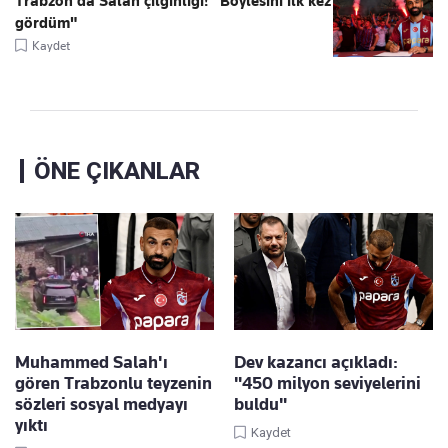
Trabzon'da Salah çılgınlığı! "Böylesini ilk kez
gördüm"
Kaydet
ÖNE ÇIKANLAR
Muhammed Salah'ı
Dev kazancı açıkladı:
gören Trabzonlu teyzenin
"450 milyon seviyelerini
sözleri sosyal medyayı
buldu"
yıktı
Kaydet