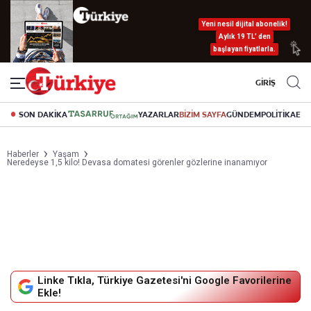
Yeni nesil dijital abonelik!
Aylık 19 TL’ den
başlayan fiyatlarla.
GİRİŞ
SON DAKİKA
YAZARLAR
BİZİM SAYFA
GÜNDEM
POLİTİKA
EK
Haberler
Yaşam
Neredeyse 1,5 kilo! Devasa domatesi görenler gözlerine inanamıyor
Linke Tıkla, Türkiye Gazetesi'ni Google Favorilerine
Ekle!