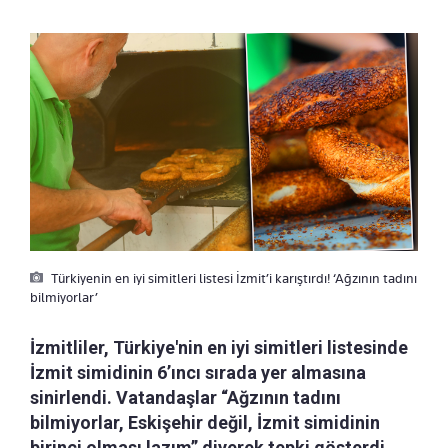
Türkiyenin en iyi simitleri listesi İzmit’i karıştırdı! ‘Ağzının tadını
bilmiyorlar’
İzmitliler, Türkiye'nin en iyi simitleri listesinde
İzmit simidinin 6’ıncı sırada yer almasına
sinirlendi. Vatandaşlar “Ağzının tadını
bilmiyorlar, Eskişehir değil, İzmit simidinin
birinci olması lazım” diyerek tepki gösterdi.