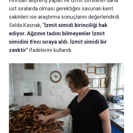
Fırından alışveriş yapan ve İzmit simidinin daha
üst sıralarda olması gerektiğini savunan kent
sakinleri ise araştırma sonuçlarını değerlendirdi.
Selda Kasnak, "
İzmit simidi birinciliği hak
ediyor. Ağzının tadını bilmeyenler İzmit
simidini 6'ncı sıraya aldı. İzmit simidi bir
zevktir"
ifadelerini kullandı.