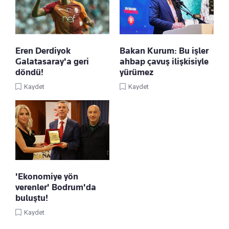
Eren Derdiyok
Bakan Kurum: Bu işler
Galatasaray'a geri
ahbap çavuş ilişkisiyle
döndü!
yürümez
Kaydet
Kaydet
'Ekonomiye yön
verenler' Bodrum'da
buluştu!
Kaydet