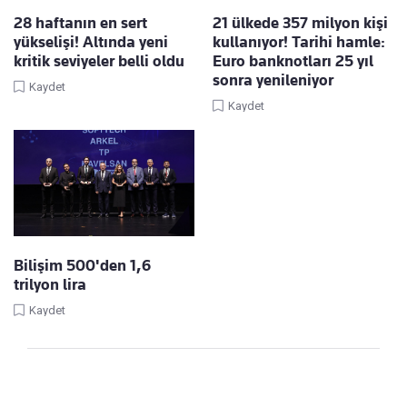
28 haftanın en sert
21 ülkede 357 milyon kişi
yükselişi! Altında yeni
kullanıyor! Tarihi hamle:
kritik seviyeler belli oldu
Euro banknotları 25 yıl
sonra yenileniyor
Kaydet
Kaydet
Bilişim 500'den 1,6
trilyon lira
Kaydet