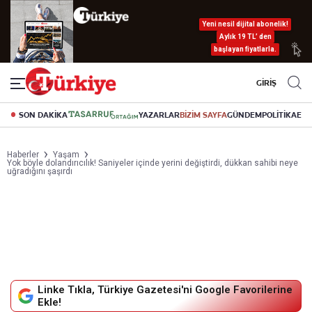
Yeni nesil dijital abonelik!
Aylık 19 TL’ den
başlayan fiyatlarla.
GİRİŞ
SON DAKİKA
YAZARLAR
BİZİM SAYFA
GÜNDEM
POLİTİKA
EK
Haberler
Yaşam
Yok böyle dolandırıcılık! Saniyeler içinde yerini değiştirdi, dükkan sahibi neye
uğradığını şaşırdı
Linke Tıkla, Türkiye Gazetesi'ni Google Favorilerine
Ekle!