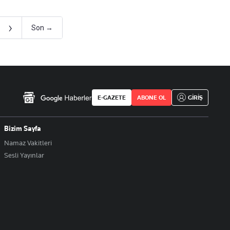
›
Son →
E-GAZETE
ABONE OL
GİRİŞ
Bizim Sayfa
Namaz Vakitleri
Sesli Yayınlar