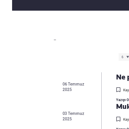
Takip Edin
Favori mecralarınızda haber
akışımıza ulaşın
_
Ne 
06 Temmuz
2025
Kay
Yazıyı 
Muk
03 Temmuz
2025
Kay