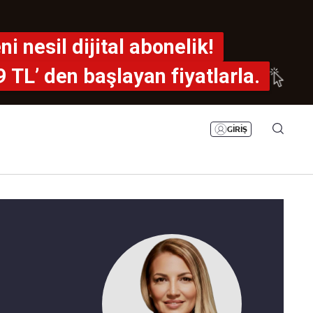
Bizim Sayfa
Namaz Vakitleri
ni nesil dijital abonelik!
Sesli Yayınlar
9 TL’ den
başlayan fiyatlarla.
GİRİŞ