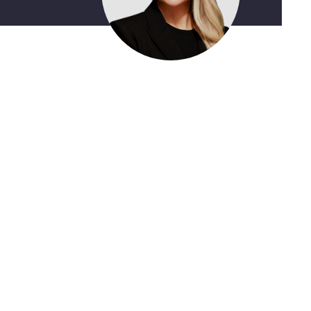
Kaçırmayın
Ücretsiz üye olun, gündemi
şekillendiren gelişmeleri önce siz duyun