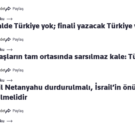
det
Paylaş
Oku
lde Türkiye yok; finali yazacak Türkiye 
det
Paylaş
Oku
aşların tam ortasında sarsılmaz kale: T
det
Paylaş
Oku
il Netanyahu durdurulmalı, İsrail’in ön
lmelidir
det
Paylaş
Oku