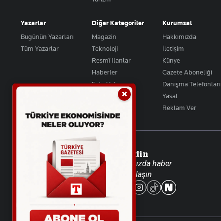
Yazarlar
Diğer Kategoriler
Kurumsal
Bugünün Yazarları
Magazin
Hakkımızda
Tüm Yazarlar
Teknoloji
İletişim
Resmî Ilanlar
Künye
Haberler
Gazete Aboneliği
Foto Haber
Danışma Telefonları
✖
Video Galeri
Yasal
Reklam Ver
Takip Edin
Favori mecralarınızda haber
akışımıza ulaşın