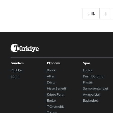
‹
← İlk
Gündem
Ekonomi
Spor
Politika
Borsa
Futbol
Eğitim
Altın
Puan Durumu
Döviz
Fikstür
Hisse Senedi
Şampiyonlar Ligi
Kripto Para
Avrupa Ligi
Emlak
Basketbol
T-Otomobil
Turizm