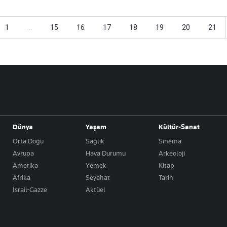
1
...
15
16
17
18
19
20
21
Dünya
Yaşam
Kültür-Sanat
Orta Doğu
Sağlık
Sinema
Avrupa
Hava Durumu
Arkeoloji
Amerika
Yemek
Kitap
Afrika
Seyahat
Tarih
İsrail-Gazze
Aktüel