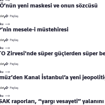
Oku
Ö’nün yeni maskesi ve onun sözcüsü
det
Paylaş
Oku
’nin mesele-i müstehiresi
det
Paylaş
Oku
O Zirvesi'nde süper güçlerden süper beli
det
Paylaş
Oku
müz’den Kanal İstanbul’a yeni jeopoliti
det
Paylaş
Oku
AK raporları, “yargı vesayeti” yalanını 