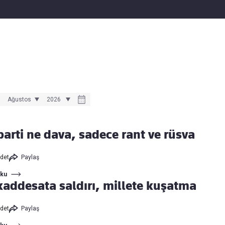
Haber Verin
Editör masamıza bilgi ve materyal
göndermek için
tıklayın
parti ne dava, sadece rant ve rüsva
det
Paylaş
Oku
addesata saldırı, millete kuşatma
det
Paylaş