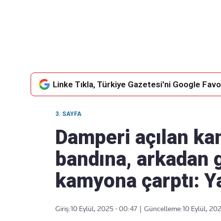
Takip Edin
Favori mecralarınızda haber
akışımıza ulaşın
Linke Tıkla, Türkiye Gazetesi'ni Google Favor
3. SAYFA
Damperi açılan k
bandına, arkadan 
kamyona çarptı: Ya
Giriş:
10 Eylül, 2025 - 00:47
|
Güncelleme:
10 Eylül, 20