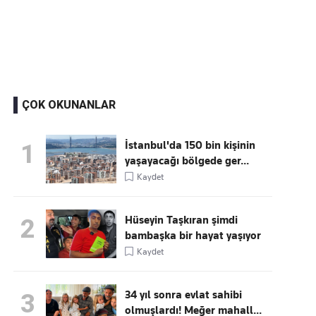
Kaçırmayın
Ücretsiz üye olun, gündemi
şekillendiren gelişmeleri önce siz duyun
ÇOK OKUNANLAR
İstanbul'da 150 bin kişinin
1
yaşayacağı bölgede ger...
Kaydet
Hüseyin Taşkıran şimdi
2
bambaşka bir hayat yaşıyor
Kaydet
34 yıl sonra evlat sahibi
3
olmuşlardı! Meğer mahall...