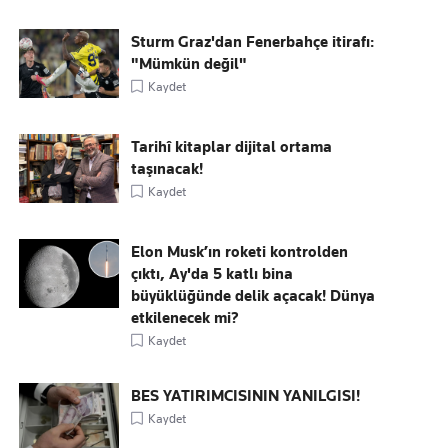
Sturm Graz'dan Fenerbahçe itirafı:
"Mümkün değil"
Kaydet
Tarihî kitaplar dijital ortama
taşınacak!
Kaydet
Elon Musk’ın roketi kontrolden
çıktı, Ay'da 5 katlı bina
büyüklüğünde delik açacak! Dünya
etkilenecek mi?
Kaydet
BES YATIRIMCISININ YANILGISI!
Kaydet