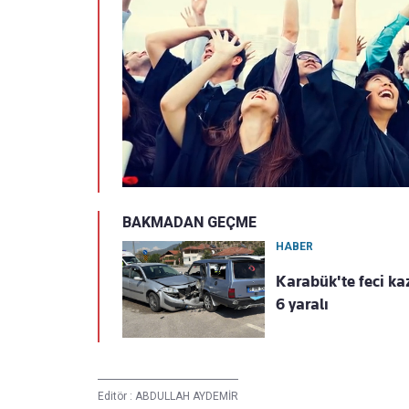
BAKMADAN GEÇME
HABER
Karabük'te feci kaz
6 yaralı
Editör :
ABDULLAH AYDEMİR