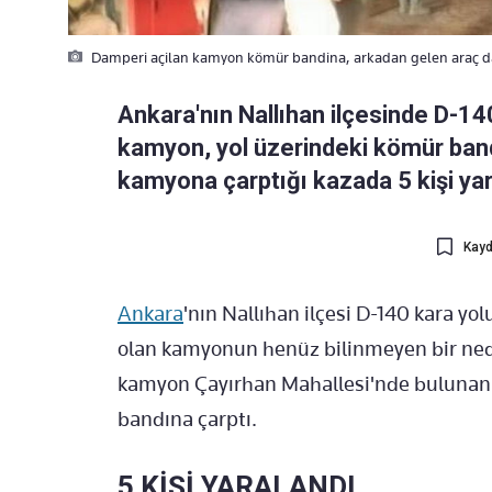
Damperi açilan kamyon kömür bandina, arkadan gelen araç da 
Ankara'nın Nallıhan ilçesinde D-14
kamyon, yol üzerindeki kömür band
kamyona çarptığı kazada 5 kişi yar
Kayd
Ankara
'nın Nallıhan ilçesi D-140 kara y
olan kamyonun henüz bilinmeyen bir nede
kamyon Çayırhan Mahallesi'nde bulunan
bandına çarptı.
5 KİŞİ YARALANDI