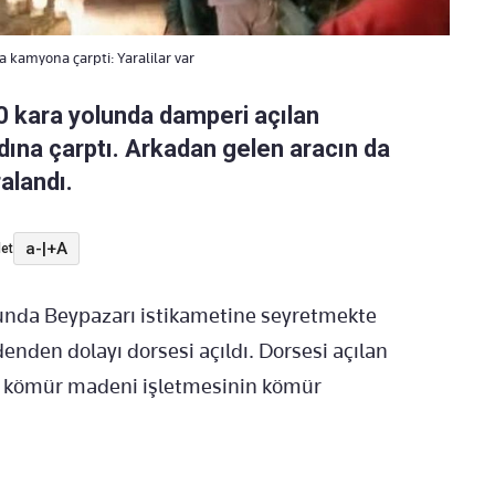
kamyona çarpti: Yaralilar var
0 kara yolunda damperi açılan
ına çarptı. Arkadan gelen aracın da
alandı.
a-
|
+A
et
olunda Beypazarı istikametine seyretmekte
nden dolayı dorsesi açıldı. Dorsesi açılan
 kömür madeni işletmesinin kömür