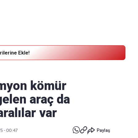
Haber Verin
Editör masamıza bilgi ve materyal
göndermek için
tıklayın
ilerine Ekle!
amyon kömür
gelen araç da
ralılar var
25 - 00:47
Paylaş