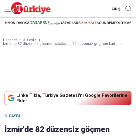
GİRİŞ
SON DAKİKA
YAZARLAR
BİZİM SAYFA
GÜNDEM
POLİTİKA
EK
Haberler
3. Sayfa
İzmir'de 82 düzensiz göçmen yakalandı, 10 düzensiz göçmen kurtarıldı
Linke Tıkla, Türkiye Gazetesi'ni Google Favorilerine
Ekle!
3. SAYFA
İzmir'de 82 düzensiz göçmen