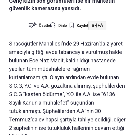
Genç kızın son görüntüleri ise bir marketin
güvenlik kamerasına yansıdı.
a-
|
+A
Özetle
Dinle
Kaydet
Sırasöğütler Mahallesi'nde 29 Haziran'da ziyaret
amacıyla gittiği evde tabancayla vurulmuş halde
bulunan Ece Naz Macit, kaldırıldığı hastanede
yapılan tüm müdahalelere rağmen
kurtarılamamıştı. Olayın ardından evde bulunan
S.C.G, Y.O. ve A.A. gözaltına alınmış, şüphelilerden
S.C.G "kasten öldürme", Y.O. ile A.A. ise "6136
Sayılı Kanun'a muhalefet" suçundan
tutuklanmıştı. Şüphelilerden A.A.'nın 30
Temmuz'da ev hapsi şartıyla tahliye edildiği, diğer
2 şüphelinin ise tutukluluk hallerinin devam ettiği