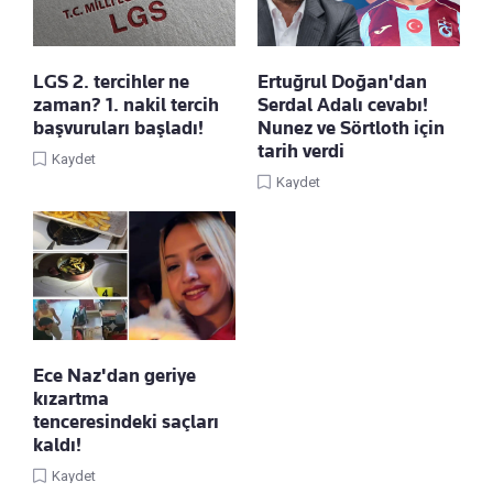
LGS 2. tercihler ne
Ertuğrul Doğan'dan
zaman? 1. nakil tercih
Serdal Adalı cevabı!
başvuruları başladı!
Nunez ve Sörtloth için
tarih verdi
Kaydet
Kaydet
Ece Naz'dan geriye
kızartma
tenceresindeki saçları
kaldı!
Kaydet