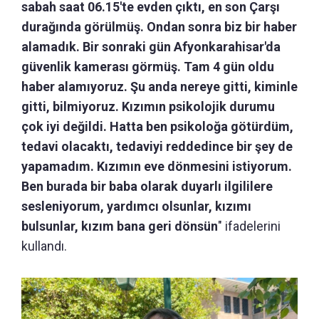
sabah saat 06.15'te evden çıktı, en son Çarşı
durağında görülmüş. Ondan sonra biz bir haber
alamadık. Bir sonraki gün Afyonkarahisar'da
güvenlik kamerası görmüş. Tam 4 gün oldu
haber alamıyoruz. Şu anda nereye gitti, kiminle
gitti, bilmiyoruz. Kızımın psikolojik durumu
çok iyi değildi. Hatta ben psikoloğa götürdüm,
tedavi olacaktı, tedaviyi reddedince bir şey de
yapamadım. Kızımın eve dönmesini istiyorum.
Ben burada bir baba olarak duyarlı ilgililere
sesleniyorum, yardımcı olsunlar, kızımı
bulsunlar, kızım bana geri dönsün
" ifadelerini
kullandı.