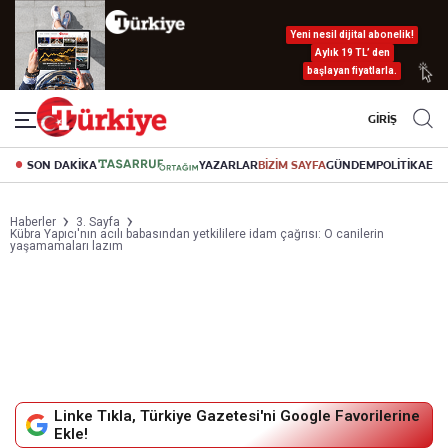
Yeni nesil dijital abonelik!
Aylık 19 TL’ den
başlayan fiyatlarla.
GİRİŞ
SON DAKİKA
YAZARLAR
BİZİM SAYFA
GÜNDEM
POLİTİKA
EK
Haberler
3. Sayfa
Kübra Yapıcı'nın acılı babasından yetkililere idam çağrısı: O canilerin
yaşamamaları lazım
Linke Tıkla, Türkiye Gazetesi'ni Google Favorilerine
Ekle!