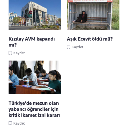
Kızılay AVM kapandı
Aşık Ecevit öldü mü?
mı?
Kaydet
Kaydet
Türkiye'de mezun olan
yabancı öğrenciler için
kritik ikamet izni kararı
Kaydet