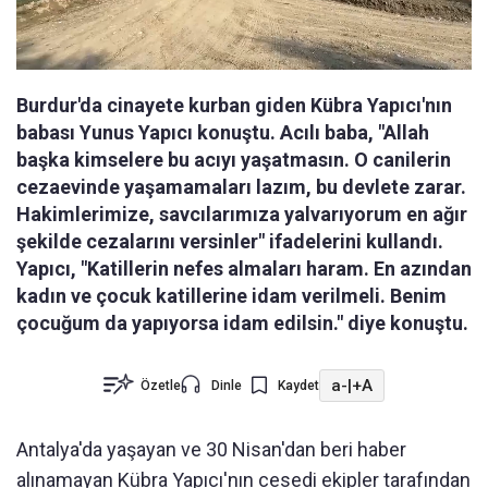
Burdur'da cinayete kurban giden Kübra Yapıcı'nın
babası Yunus Yapıcı konuştu. Acılı baba, "Allah
başka kimselere bu acıyı yaşatmasın. O canilerin
cezaevinde yaşamamaları lazım, bu devlete zarar.
Hakimlerimize, savcılarımıza yalvarıyorum en ağır
şekilde cezalarını versinler" ifadelerini kullandı.
Yapıcı, "Katillerin nefes almaları haram. En azından
kadın ve çocuk katillerine idam verilmeli. Benim
çocuğum da yapıyorsa idam edilsin." diye konuştu.
a-
|
+A
Özetle
Dinle
Kaydet
Antalya'da yaşayan ve 30 Nisan'dan beri haber
alınamayan Kübra Yapıcı'nın cesedi ekipler tarafından