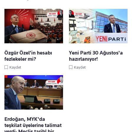
Özgür Özel’in hesabı
Yeni Parti 30 Ağustos'a
fezlekeler mi?
hazırlanıyor!
Kaydet
Kaydet
Erdoğan, MYK'da
teşkilat üyelerine talimat
verdi: Meclis tarihî bir