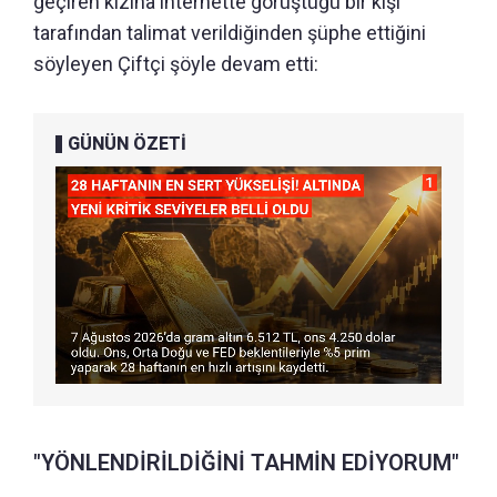
geçiren kızına internette görüştüğü bir kişi
tarafından talimat verildiğinden şüphe ettiğini
söyleyen Çiftçi şöyle devam etti:
GÜNÜN ÖZETİ
"YÖNLENDİRİLDİĞİNİ TAHMİN EDİYORUM"