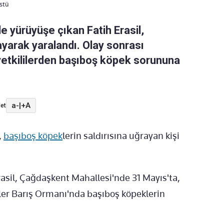
stü
le yürüyüşe çıkan Fatih Erasil,
ayarak yaralandı. Olay sonrası
 yetkililerden başıboş köpek sorununa
a-
|
+A
et
,
başıboş köpek
lerin saldırısına uğrayan kişi
rasil, Çağdaşkent Mahallesi'nde 31 Mayıs'ta,
liler Barış Ormanı'nda başıboş köpeklerin