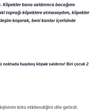
ı. Köpekler bana saldırınca bacağımı
daki toprağı köpeklere atmasaydım, köpekler
eşim koşarak, beni kanlar içerisinde
lı noktada başıboş köpek saldırısı! Biri çocuk 2
ojisinin kötü etkilendiğini dile getirdi.