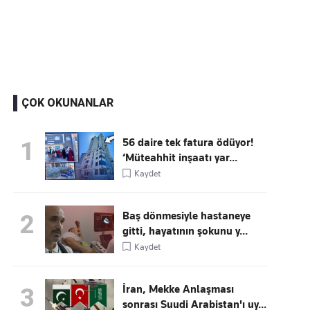
Kaçırmayın
Ücretsiz üye olun, gündemi şekillendiren gelişmeleri önce siz duyun
ÇOK OKUNANLAR
56 daire tek fatura ödüyor!
1
‘Müteahhit inşaatı yar...
Kaydet
Baş dönmesiyle hastaneye
2
gitti, hayatının şokunu y...
Kaydet
İran, Mekke Anlaşması
3
sonrası Suudi Arabistan'ı uy...