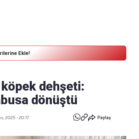
Haber Verin
Editör masamıza bilgi ve materyal göndermek için
tıklayın
ilerine Ekle!
 köpek dehşeti:
abusa dönüştü
n, 2025 - 20:17
Paylaş