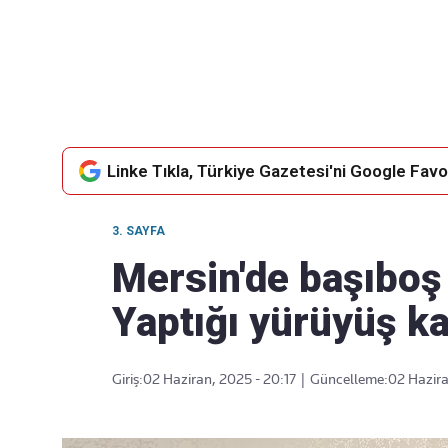
Takip Edin
Favori mecralarınızda haber akışımıza ulaşın
Linke Tıkla, Türkiye Gazetesi'ni Google Favor
3. SAYFA
Mersin'de başıboş
Yaptığı yürüyüş k
Giriş:
02 Haziran, 2025 - 20:17
|
Güncelleme:
02 Hazira