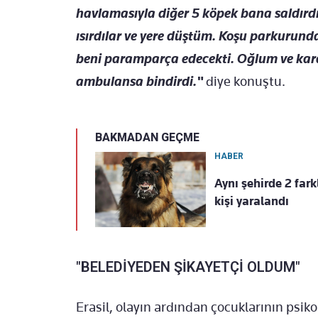
havlamasıyla diğer 5 köpek bana saldırd
ısırdılar ve yere düştüm. Koşu parkurun
beni paramparça edecekti. Oğlum ve kard
ambulansa bindirdi."
diye konuştu.
BAKMADAN GEÇME
HABER
Aynı şehirde 2 fark
kişi yaralandı
"BELEDİYEDEN ŞİKAYETÇİ OLDUM"
Erasil, olayın ardından çocuklarının psikol