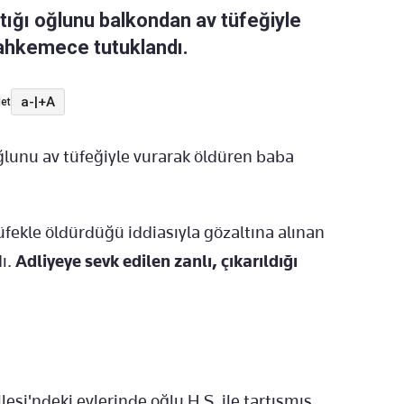
ştığı oğlunu balkondan av tüfeğiyle
mahkemece tutuklandı.
a-
|
+A
et
 oğlunu av tüfeğiyle vurarak öldüren baba
üfekle öldürdüğü iddiasıyla gözaltına alınan
ı.
Adliyeye sevk edilen zanlı, çıkarıldığı
esi'ndeki evlerinde oğlu H.Ş. ile tartışmış,