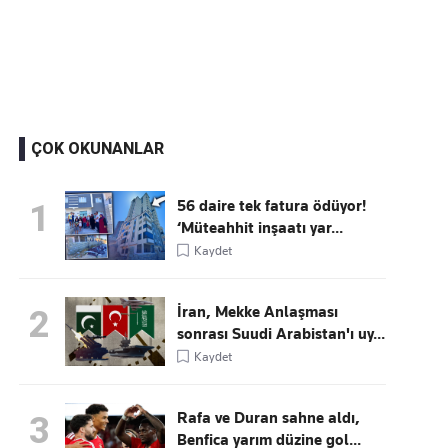
Kaçırmayın
Ücretsiz üye olun, gündemi şekillendiren gelişmeleri önce siz duyun
ÇOK OKUNANLAR
56 daire tek fatura ödüyor!
1
‘Müteahhit inşaatı yar...
Kaydet
İran, Mekke Anlaşması
2
sonrası Suudi Arabistan'ı uy...
Kaydet
Rafa ve Duran sahne aldı,
3
Benfica yarım düzine gol...