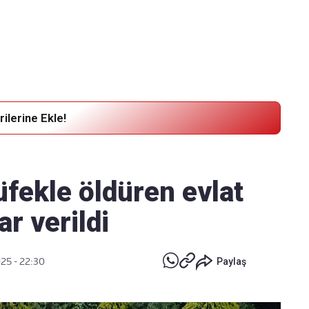
Haber Verin
Editör masamıza bilgi ve materyal göndermek için
tıklayın
ilerine Ekle!
üfekle öldüren evlat
ar verildi
025 - 22:30
Paylaş