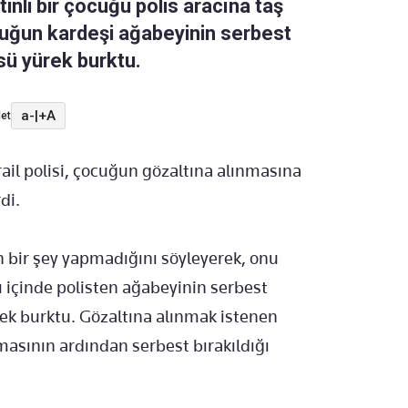
istinli bir çocuğu polis aracına taş
Çocuğun kardeşi ağabeyinin serbest
sü yürek burktu.
a-
|
+A
et
srail polisi, çocuğun gözaltına alınmasına
di.
n bir şey yapmadığını söyleyerek, onu
ı içinde polisten ağabeyinin serbest
rek burktu. Gözaltına alınmak istenen
masının ardından serbest bırakıldığı