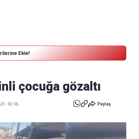
Haber Verin
Editör masamıza bilgi ve materyal
göndermek için
tıklayın
ilerine Ekle!
inli çocuğa gözaltı
21 - 10:36
Paylaş