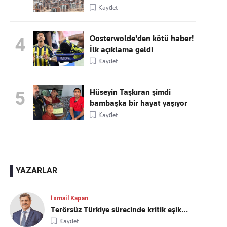
Kaydet
Oosterwolde'den kötü haber!
4
İlk açıklama geldi
Kaydet
Hüseyin Taşkıran şimdi
5
bambaşka bir hayat yaşıyor
Kaydet
YAZARLAR
İsmail Kapan
Terörsüz Türkiye sürecinde kritik eşik…
Kaydet