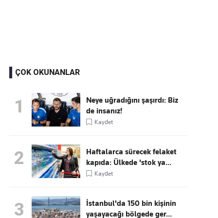
Kaçırmayın
Ücretsiz üye olun, gündemi
şekillendiren gelişmeleri önce siz duyun
ÇOK OKUNANLAR
Neye uğradığını şaşırdı: Biz
1
de insanız!
Kaydet
Haftalarca sürecek felaket
2
kapıda: Ülkede 'stok ya...
Kaydet
İstanbul'da 150 bin kişinin
3
yaşayacağı bölgede ger...