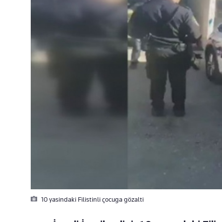
10 yasindaki Filistinli çocuga gözalti