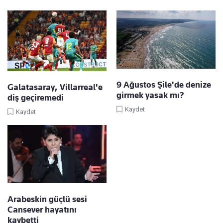
9 Ağustos Şile'de denize
Galatasaray, Villarreal'e
girmek yasak mı?
diş geçiremedi
Kaydet
Kaydet
Arabeskin güçlü sesi
Cansever hayatını
kaybetti