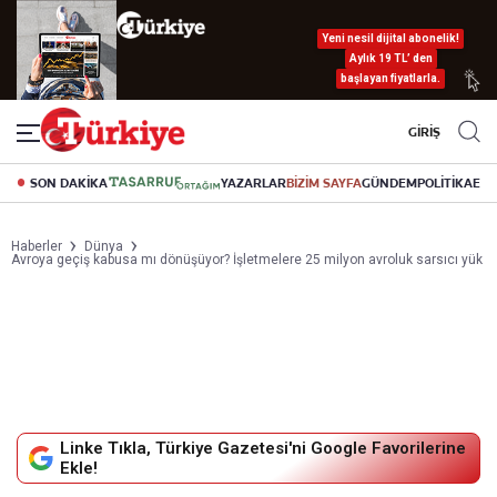
Yeni nesil dijital abonelik!
Aylık 19 TL’ den
başlayan fiyatlarla.
GİRİŞ
SON DAKİKA
YAZARLAR
BİZİM SAYFA
GÜNDEM
POLİTİKA
EK
Haberler
Dünya
Avroya geçiş kabusa mı dönüşüyor? İşletmelere 25 milyon avroluk sarsıcı yük
Linke Tıkla, Türkiye Gazetesi'ni Google Favorilerine
Ekle!