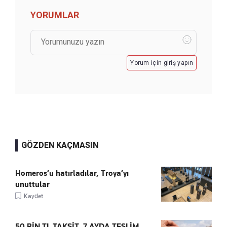
YORUMLAR
Yorum için giriş yapın
GÖZDEN KAÇMASIN
Homeros’u hatırladılar, Troya’yı
unuttular
Kaydet
50 BİN TL TAKSİT, 7 AYDA TESLİM