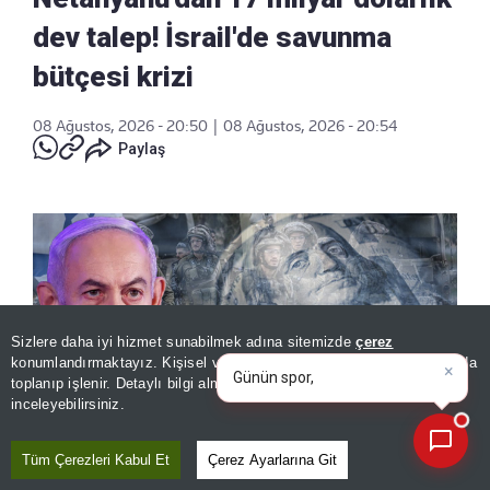
dev talep! İsrail'de savunma
bütçesi krizi
08 Ağustos, 2026 - 20:50
|
08 Ağustos, 2026 - 20:54
Paylaş
Sizlere daha iyi hizmet sunabilmek adına sitemizde
çerez
×
Günün spor, gündem ve
konumlandırmaktayız. Kişisel verileriniz, KVKK ve GDPR kapsamında
ekonomi gelişmelerini anal
|
toplanıp işlenir. Detaylı bilgi almak için
Aydınlatma Metnimizi
📰
Son 30 güne ait haberleri, spor gelişmelerini veya yazar yazılarını sorgulayabilirsiniz.
inceleyebilirsiniz.
Tüm Çerezleri Kabul Et
Çerez Ayarlarına Git