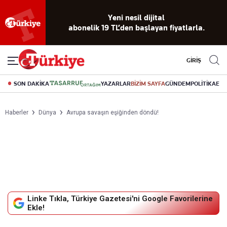
Yeni nesil dijital
abonelik 19 TL’den başlayan fiyatlarla.
GİRİŞ
SON DAKİKA
YAZARLAR
BİZİM SAYFA
GÜNDEM
POLİTİKA
EK
Haberler
Dünya
Avrupa savaşın eşiğinden döndü!
Linke Tıkla, Türkiye Gazetesi'ni Google Favorilerine
Ekle!