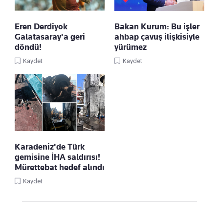
Eren Derdiyok
Bakan Kurum: Bu işler
Galatasaray'a geri
ahbap çavuş ilişkisiyle
döndü!
yürümez
Kaydet
Kaydet
Karadeniz'de Türk
gemisine İHA saldırısı!
Mürettebat hedef alındı
Kaydet