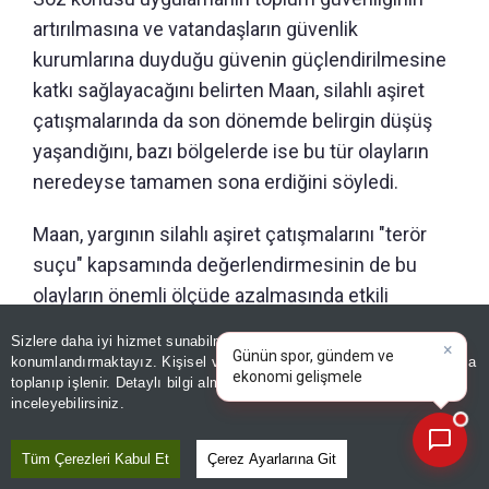
artırılmasına ve vatandaşların güvenlik
kurumlarına duyduğu güvenin güçlendirilmesine
katkı sağlayacağını belirten Maan, silahlı aşiret
çatışmalarında da son dönemde belirgin düşüş
yaşandığını, bazı bölgelerde ise bu tür olayların
neredeyse tamamen sona erdiğini söyledi.
Maan, yargının silahlı aşiret çatışmalarını "terör
suçu" kapsamında değerlendirmesinin de bu
olayların önemli ölçüde azalmasında etkili
olduğunu kaydetti.
×
Günün spor, gündem ve
Sizlere daha iyi hizmet sunabilmek adına sitemizde
çerez
ekonomi gelişmelerini analiz
konumlandırmaktayız. Kişisel verileriniz, KVKK ve GDPR kapsamında
edin!
|
toplanıp işlenir. Detaylı bilgi almak için
Aydınlatma Metnimizi
📰
Son 30 güne ait haberleri, spor gelişmelerini veya yazar yazılarını sorgulayabilirsiniz.
inceleyebilirsiniz.
Tüm Çerezleri Kabul Et
Çerez Ayarlarına Git