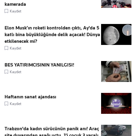
kamerada
Kaydet
Elon Musk’ın roketi kontrolden çıktı, Ay'da 5
katlı bina büyüklüğünde delik açacak! Dünya
etkilenecek mi?
Kaydet
BES YATIRIMCISININ YANILGISI!
Kaydet
Haftanın sanat ajandası
Kaydet
Trabzon'da kadın sürücünün panik anı! Araç
site duvarından aşağı uçtu, 1'i çocuk 3 yaralı