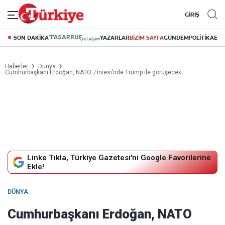
GİRİŞ
SON DAKİKA
YAZARLAR
BİZİM SAYFA
GÜNDEM
POLİTİKA
EK
Haberler
Dünya
Cumhurbaşkanı Erdoğan, NATO Zirvesi’nde Trump ile görüşecek
Linke Tıkla, Türkiye Gazetesi'ni Google Favorilerine
Ekle!
DÜNYA
Cumhurbaşkanı Erdoğan, NATO