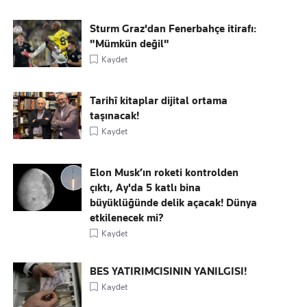
Sturm Graz'dan Fenerbahçe itirafı:
"Mümkün değil"
Kaydet
Tarihî kitaplar dijital ortama
taşınacak!
Kaydet
Elon Musk’ın roketi kontrolden
çıktı, Ay'da 5 katlı bina
büyüklüğünde delik açacak! Dünya
etkilenecek mi?
Kaydet
BES YATIRIMCISININ YANILGISI!
Kaydet