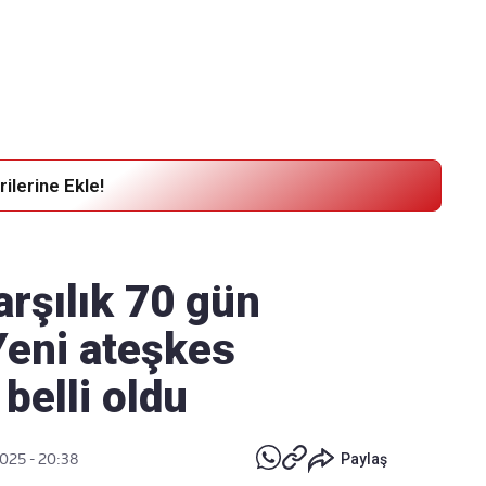
Haber Verin
Editör masamıza bilgi ve materyal
göndermek için
tıklayın
ilerine Ekle!
arşılık 70 gün
Yeni ateşkes
 belli oldu
2025 - 20:38
Paylaş