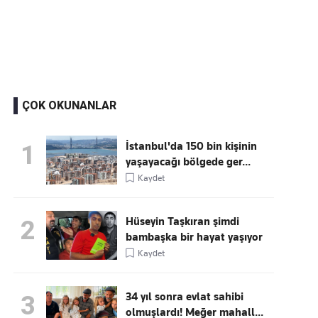
Kaçırmayın
Ücretsiz üye olun, gündemi
şekillendiren gelişmeleri önce siz duyun
ÇOK OKUNANLAR
İstanbul'da 150 bin kişinin
1
yaşayacağı bölgede ger...
Kaydet
Hüseyin Taşkıran şimdi
2
bambaşka bir hayat yaşıyor
Kaydet
34 yıl sonra evlat sahibi
3
olmuşlardı! Meğer mahall...