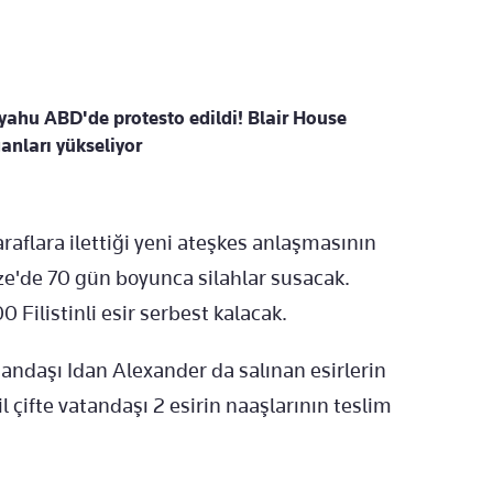
yahu ABD'de protesto edildi! Blair House
nları yükseliyor
taraflara ilettiği yeni ateşkes anlaşmasının
ze'de 70 gün boyunca silahlar susacak.
0 Filistinli esir serbest kalacak.
vatandaşı Idan Alexander da salınan esirlerin
çifte vatandaşı 2 esirin naaşlarının teslim