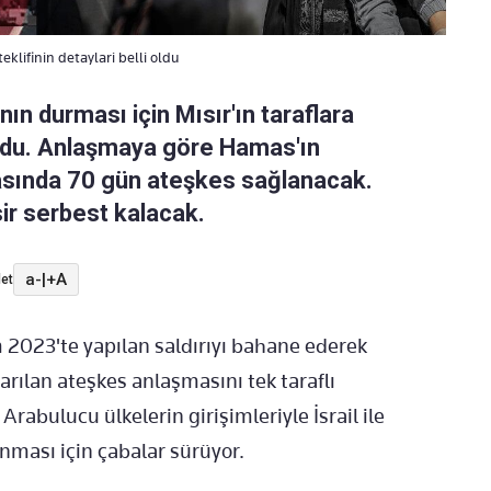
eklifinin detaylari belli oldu
ının durması için Mısır'ın taraflara
 oldu. Anlaşmaya göre Hamas'ın
arasında 70 gün ateşkes sağlanacak.
sir serbest kalacak.
a-
|
+A
et
m 2023'te yapılan saldırıyı bahane ederek
arılan ateşkes anlaşmasını tek taraflı
Arabulucu ülkelerin girişimleriyle İsrail ile
ması için çabalar sürüyor.