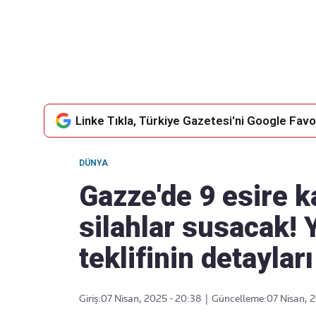
Takip Edin
Favori mecralarınızda haber
akışımıza ulaşın
Linke Tıkla, Türkiye Gazetesi'ni Google Favor
DÜNYA
Gazze'de 9 esire k
silahlar susacak! 
teklifinin detayları
Giriş:
07 Nisan, 2025 - 20:38
|
Güncelleme:
07 Nisan, 