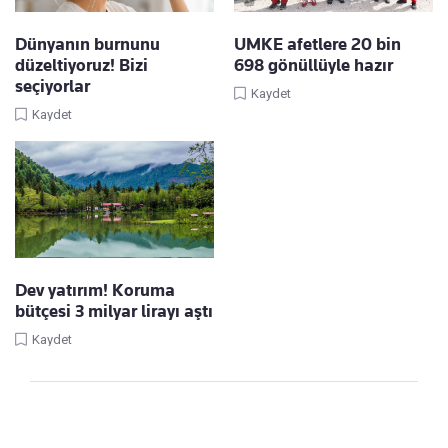
Dünyanın burnunu
UMKE afetlere 20 bin
düzeltiyoruz! Bizi
698 gönüllüyle hazır
seçiyorlar
Kaydet
Kaydet
Dev yatırım! Koruma
bütçesi 3 milyar lirayı aştı
Kaydet