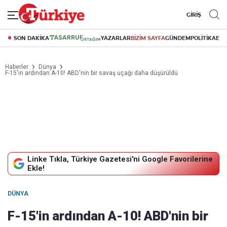
GİRİŞ
SON DAKİKA
YAZARLAR
BİZİM SAYFA
GÜNDEM
POLİTİKA
EK
Haberler
Dünya
F-15'in ardından A-10! ABD'nin bir savaş uçağı daha düşürüldü
Linke Tıkla, Türkiye Gazetesi'ni Google Favorilerine
Ekle!
DÜNYA
F-15'in ardından A-10! ABD'nin bir