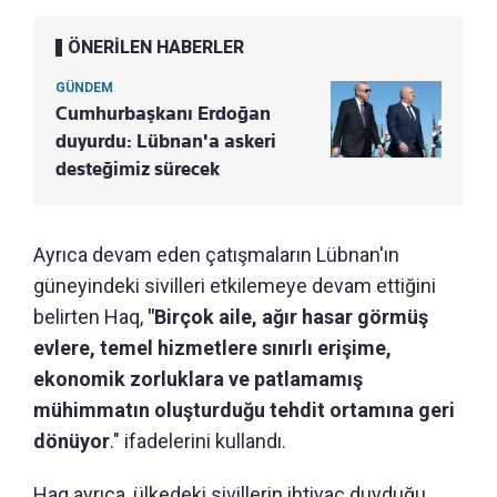
ÖNERİLEN HABERLER
GÜNDEM
Cumhurbaşkanı Erdoğan
duyurdu: Lübnan'a askeri
desteğimiz sürecek
Ayrıca devam eden çatışmaların Lübnan'ın
güneyindeki sivilleri etkilemeye devam ettiğini
belirten Haq,
"Birçok aile, ağır hasar görmüş
evlere, temel hizmetlere sınırlı erişime,
ekonomik zorluklara ve patlamamış
mühimmatın oluşturduğu tehdit ortamına geri
dönüyor
." ifadelerini kullandı.
Haq ayrıca, ülkedeki sivillerin ihtiyaç duyduğu