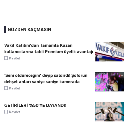
GÖZDEN KAÇMASIN
Vakıf Katılım’dan Tamamla Kazan
kullanıcılarına tabii Premium üyelik avantajı
Kaydet
'Seni öldüreceğim' deyip saldırdı! Şoförün
dehşet anları saniye saniye kamerada
Kaydet
GETİRİLERİ %50’YE DAYANDI!
Kaydet