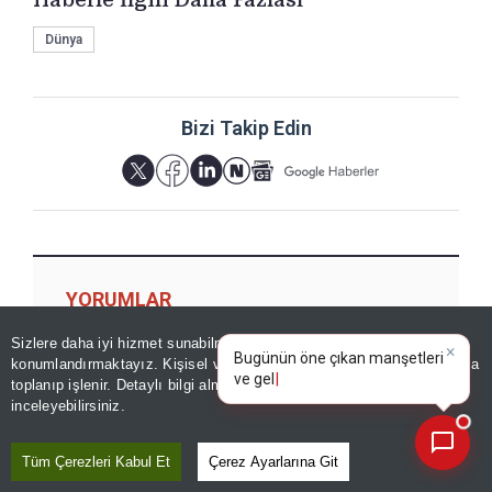
Dünya
Bizi Takip Edin
YORUMLAR
Sizlere daha iyi hizmet sunabilmek adına sitemizde
çerez
×
Bugünün öne çıkan manşetleri
konumlandırmaktayız. Kişisel verileriniz, KVKK ve GDPR kapsamında
ve gelişmeleri neler?
toplanıp işlenir. Detaylı bilgi almak için
Aydınlatma Metnimizi
📰
Son 30 güne ait haberleri, spor gelişmelerini veya yazar yazılarını sorgulayabilirsiniz.
Yorum için giriş yapın
inceleyebilirsiniz.
Tüm Çerezleri Kabul Et
Çerez Ayarlarına Git