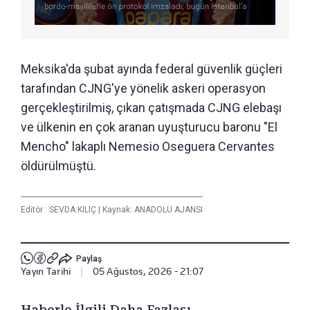
Meksika'da şubat ayında federal güvenlik güçleri
tarafından CJNG'ye yönelik askeri operasyon
gerçekleştirilmiş, çıkan çatışmada CJNG elebaşı
ve ülkenin en çok aranan uyuşturucu baronu "El
Mencho" lakaplı Nemesio Oseguera Cervantes
öldürülmüştü.
Editör :
SEVDA KILIÇ
|
Kaynak: ANADOLU AJANSI
Paylaş
Yayın Tarihi
|
05 Ağustos, 2026 - 21:07
Haberle İlgili Daha Fazlası