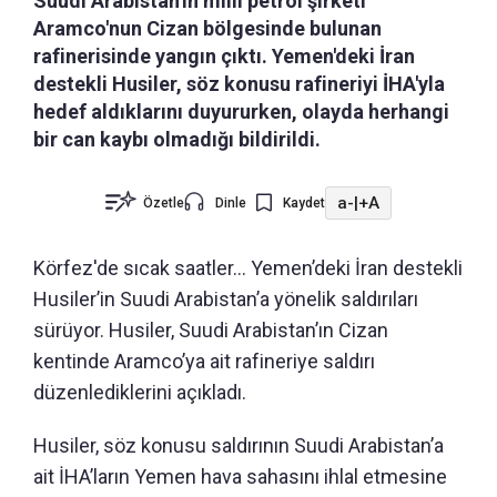
Suudi Arabistan'ın milli petrol şirketi
Aramco'nun Cizan bölgesinde bulunan
rafinerisinde yangın çıktı. Yemen'deki İran
destekli Husiler, söz konusu rafineriyi İHA'yla
hedef aldıklarını duyururken, olayda herhangi
bir can kaybı olmadığı bildirildi.
a-
|
+A
Özetle
Dinle
Kaydet
Körfez'de sıcak saatler... Yemen’deki İran destekli
Husiler’in Suudi Arabistan’a yönelik saldırıları
sürüyor. Husiler, Suudi Arabistan’ın Cizan
kentinde Aramco’ya ait rafineriye saldırı
düzenlediklerini açıkladı.
Husiler, söz konusu saldırının Suudi Arabistan’a
ait İHA’ların Yemen hava sahasını ihlal etmesine