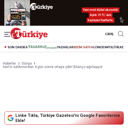
Yeni nesil dijital abonelik!
Aylık 19 TL’ den
başlayan fiyatlarla.
GİRİŞ
SON DAKİKA
YAZARLAR
BİZİM SAYFA
GÜNDEM
POLİTİKA
EK
Haberler
Dünya
İran'ın saldırısından 4 gün sonra ortaya çıktı! Bilanço ağırlaşıyor
Linke Tıkla, Türkiye Gazetesi'ni Google Favorilerine
Ekle!