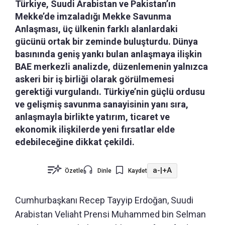
Türkiye, Suudi Arabistan ve Pakistan’ın
Mekke’de imzaladığı Mekke Savunma
Anlaşması, üç ülkenin farklı alanlardaki
gücünü ortak bir zeminde buluşturdu. Dünya
basınında geniş yankı bulan anlaşmaya ilişkin
BAE merkezli analizde, düzenlemenin yalnızca
askeri bir iş birliği olarak görülmemesi
gerektiği vurgulandı. Türkiye’nin güçlü ordusu
ve gelişmiş savunma sanayisinin yanı sıra,
anlaşmayla birlikte yatırım, ticaret ve
ekonomik ilişkilerde yeni fırsatlar elde
edebileceğine dikkat çekildi.
a-
|
+A
Özetle
Dinle
Kaydet
Cumhurbaşkanı Recep Tayyip Erdoğan, Suudi
Arabistan Veliaht Prensi Muhammed bin Selman