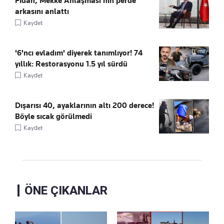
Fidan, Mekke Anlaşması'nın perde
arkasını anlattı
Kaydet
'6'ncı evladım' diyerek tanımlıyor! 74
yıllık: Restorasyonu 1.5 yıl sürdü
Kaydet
Dışarısı 40, ayaklarının altı 200 derece!
Böyle sıcak görülmedi
Kaydet
ÖNE ÇIKANLAR