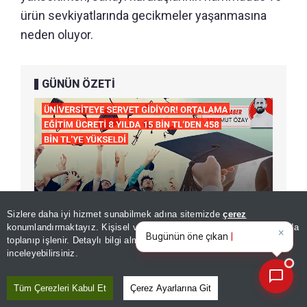
ürün sevkiyatlarında gecikmeler yaşanmasına
neden oluyor.
GÜNÜN ÖZETİ
Sizlere daha iyi hizmet sunabilmek adına sitemizde
çerez
×
Bugünün öne çıkan manşetleri
konumlandırmaktayız. Kişisel verileriniz, KVKK ve GDPR kapsamında
ve gelişmeleri neler?
|
toplanıp işlenir. Detaylı bilgi almak için
Aydınlatma Metnimizi
📰
Son 30 güne ait haberleri, spor gelişmelerini veya yazar yazılarını sorgulayabilirsiniz.
inceleyebilirsiniz.
ÖNERİLEN HABERLER
Tüm Çerezleri Kabul Et
Çerez Ayarlarına Git
DÜNYA