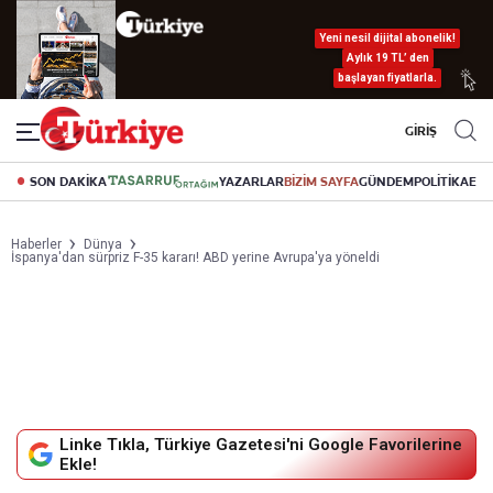
Yeni nesil dijital abonelik!
Aylık 19 TL’ den
başlayan fiyatlarla.
GİRİŞ
SON DAKİKA
YAZARLAR
BİZİM SAYFA
GÜNDEM
POLİTİKA
EK
Haberler
Dünya
İspanya'dan sürpriz F-35 kararı! ABD yerine Avrupa'ya yöneldi
Linke Tıkla, Türkiye Gazetesi'ni Google Favorilerine
Ekle!