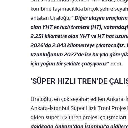
kombine taşımacılıkla birçok şehre seyaha
anlatan Uraloğlu “
Diğer ulaşım araçları
olan YHT ve hızlı trenlere (HT), vatanda
2.251 kilometre olan YHT ve HT hat uzunl
2026’da 2.843 kilometreye çıkaracağız. 
uzunluğunun 2027’de ise bu yıla göre yüz
için yoğun bir şekilde çalışıyoruz
” dedi.
‘SÜPER HIZLI TREN’DE ÇAL
Uraloğlu, en çok seyahat edilen Ankara-İs
Ankara-İstanbul Süper Hızlı Treni Projesi
giden süper hızlı tren projesi çalışmaları
dakikada Ankara’dan İstanbul’a gidilece