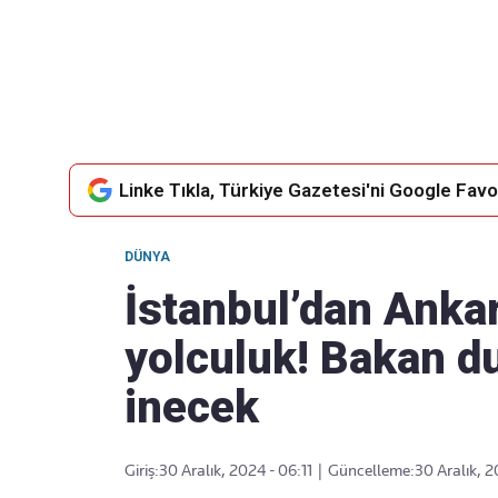
Takip Edin
Favori mecralarınızda haber akışımıza ulaşın
Linke Tıkla, Türkiye Gazetesi'ni Google Favor
DÜNYA
İstanbul’dan Ankar
yolculuk! Bakan d
inecek
Giriş:
30 Aralık, 2024 - 06:11
|
Güncelleme:
30 Aralık, 2