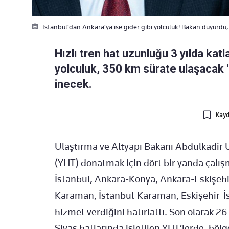
Istanbul’dan Ankara’ya ise gider gibi yolculuk! Bakan duyurdu
Hızlı tren hat uzunluğu 3 yılda ka
yolculuk, 350 km sürate ulaşacak ‘
inecek.
Kayd
Ulaştırma ve Altyapı Bakanı Abdulkadir Ur
(YHT) donatmak için dört bir yanda çalış
İstanbul, Ankara-Konya, Ankara-Eskişehi
Karaman, İstanbul-Karaman, Eskişehir-İs
hizmet verdiğini hatırlattı. Son olarak 2
Sivas hatlarında işletilen YHT’lerde, bölg