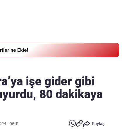
Haber Verin
Editör masamıza bilgi ve materyal göndermek için
tıklayın
ilerine Ekle!
a’ya işe gider gibi
uyurdu, 80 dakikaya
024 - 06:11
Paylaş