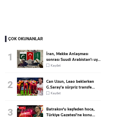
Kaçırmayın
Ücretsiz üye olun, gündemi şekillendiren gelişmeleri önce siz duyun
ÇOK OKUNANLAR
İran, Mekke Anlaşması
1
sonrası Suudi Arabistan'ı uy...
Kaydet
Can Uzun, Leao beklerken
2
G.Saray'a sürpriz transfe...
Kaydet
Batrakov'u keşfeden hoca,
3
Türkiye Gazetesi'ne konu...