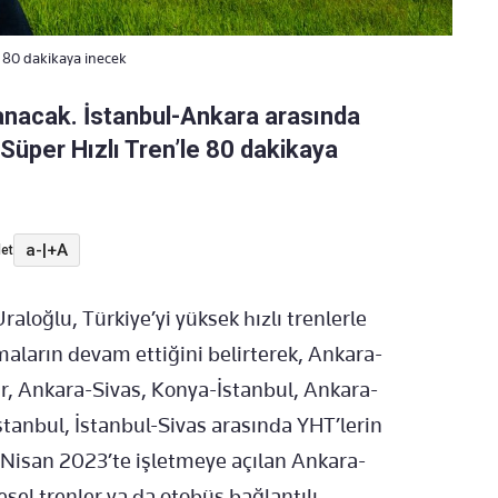
, 80 dakikaya inecek
tlanacak. İstanbul-Ankara arasında
Süper Hızlı Tren’le 80 dakikaya
a-
|
+A
et
aloğlu, Türkiye’yi yüksek hızlı trenlerle
maların devam ettiğini belirterek, Ankara-
r, Ankara-Sivas, Konya-İstanbul, Ankara-
tanbul, İstanbul-Sivas arasında YHT’lerin
6 Nisan 2023’te işletmeye açılan Ankara-
esel trenler ya da otobüs bağlantılı