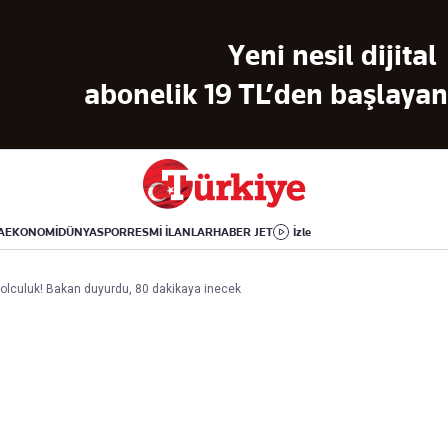
Dünya
Yaşam
Kültür-Sanat
Yeni nesil dijital
Orta Doğu
Sağlık
Sinema
Avrupa
Hava Durumu
Arkeoloji
abonelik 19 TL’den başlayan 
Amerika
Yemek
Kitap
Afrika
Seyahat
Tarih
İsrail-Gazze
Aktüel
A
EKONOMİ
DÜNYA
SPOR
RESMİ İLANLAR
HABER JET
İzle
Uygulamalar
 yolculuk! Bakan duyurdu, 80 dakikaya inecek
rı