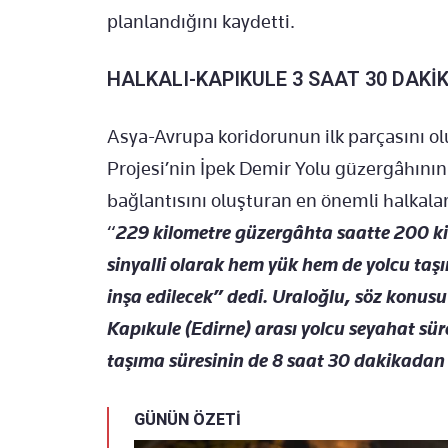
planlandığını kaydetti.
HALKALI-KAPIKULE 3 SAAT 30 DAKİ
Asya-Avrupa koridorunun ilk parçasını o
Projesi’nin İpek Demir Yolu güzergâhın
bağlantısını oluşturan en önemli halkaları
“
229 kilometre güzergâhta saatte 200 kilo
sinyalli olarak hem yük hem de yolcu taşım
inşa edilecek” dedi. Uraloğlu, söz konu
Kapıkule (Edirne) arası yolcu seyahat sür
taşıma süresinin de 8 saat 30 dakikadan 
GÜNÜN ÖZETİ