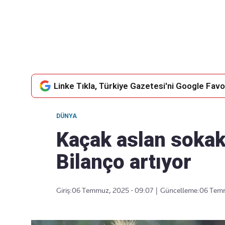
Takip Edin
Favori mecralarınızda haber
akışımıza ulaşın
Linke Tıkla, Türkiye Gazetesi'ni Google Favor
DÜNYA
Kaçak aslan sokak
Bilanço artıyor
Giriş:
06 Temmuz, 2025 - 09:07
|
Güncelleme:
06 Temm