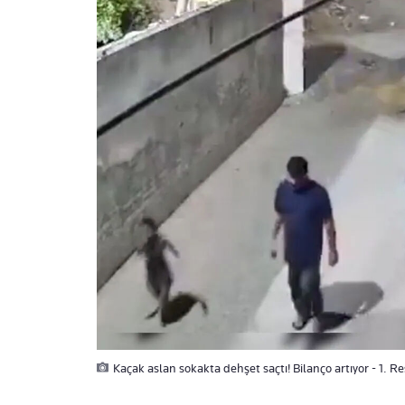
Kaçak aslan sokakta dehşet saçtı! Bilanço artıyor - 1. R