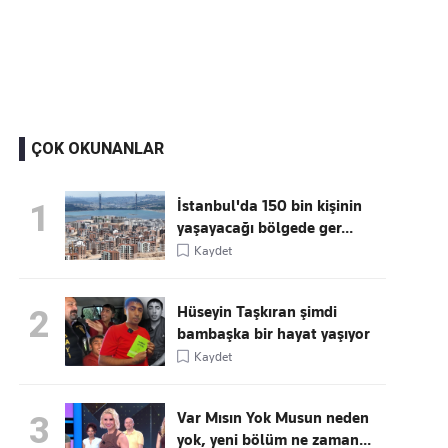
Kaçırmayın
Ücretsiz üye olun, gündemi
şekillendiren gelişmeleri önce siz duyun
ÇOK OKUNANLAR
İstanbul'da 150 bin kişinin
1
yaşayacağı bölgede ger...
Kaydet
Hüseyin Taşkıran şimdi
2
bambaşka bir hayat yaşıyor
Kaydet
Var Mısın Yok Musun neden
3
yok, yeni bölüm ne zaman...