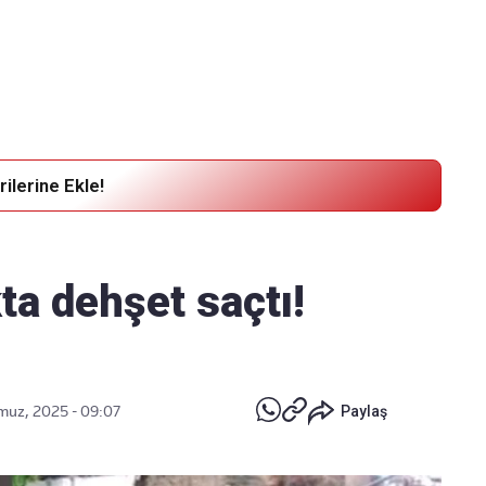
Haber Verin
Editör masamıza bilgi ve materyal
göndermek için
tıklayın
ilerine Ekle!
ta dehşet saçtı!
uz, 2025 - 09:07
Paylaş